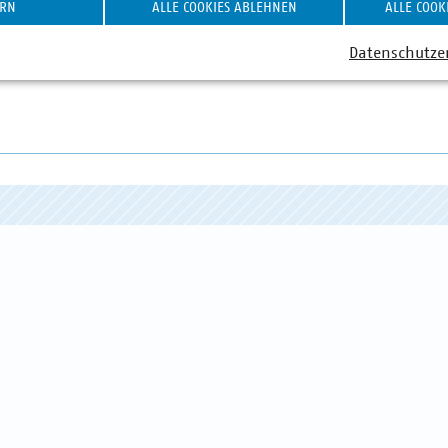
11 159243-12
ERN
ALLE COOKIES ABLEHNEN
ALLE COOK
in(at)vku(dot)de
Datenschutze