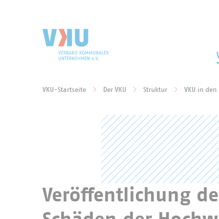
Zum Hauptinhalt springen
Zur Suche springen
VKU-Startseite
Der VKU
Struktur
VKU in den
Sie befinden sich hier:
Veröffentlichung de