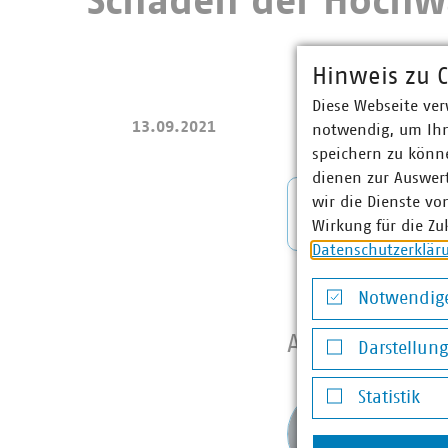
Schäden der Hochwa
Hinweis zu C
Diese Webseite ver
13.09.2021
notwendig, um Ihn
speichern zu könne
dienen zur Auswer
wir die Dienste vo
Mitglied
Wirkung für die Zu
Datenschutzerklär
Notwendige
Notwendige Co
Ansprechpart
Darstellun
Darstellung v
Statistik
Marco
Statistik
Senio