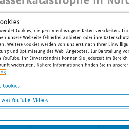
sserkatastrophe in Nor
ookies
wendet Cookies, die personenbezogene Daten verarbeiten. Ein
en unsere Webseite fehlerfrei anbieten oder ihre Datenschut
n. Weitere Cookies werden von uns erst nach Ihrer Einwilligu
tung und Optimierung des Web-Angebotes. Zur Darstellung vo
n YouTube. Ihr Einverständnis können Sie jederzeit im Bereich
errundschreiben
Anlage
kunft widerrufen. Nähere Informationen finden Sie in unserer
ung
.
 Cookies
okies
ner
g von YouTube-Videos
on YouTube-Videos
 Schulpin
r-Fachgebietsleiter