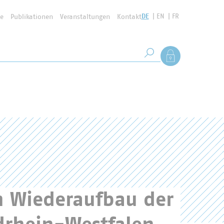
DE
EN
FR
se
Publikationen
Veranstaltungen
Kontakt
Suchbegriff
Als Mitglied anmel
Suche starten
en Wiederaufbau der