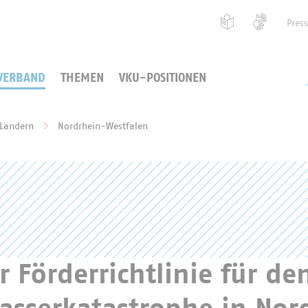
Pres
VERBAND
THEMEN
VKU-POSITIONEN
 Ländern
Nordrhein-Westfalen
r Förderrichtlinie für d