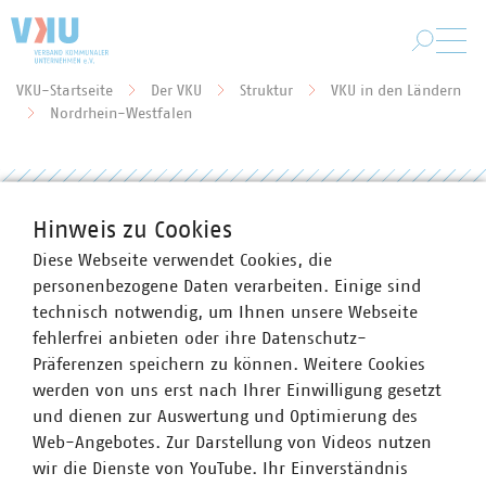
Zum Hauptinhalt springen
VKU-Startseite
Der VKU
Struktur
VKU in den Ländern
Sie befinden sich hier:
Nordrhein-Westfalen
Veranstaltungshinweis:
Hinweis zu Cookies
Webseminar zur "UBA Access-
Diese Webseite verwendet Cookies, die
Anwendung Risikobewertung in
personenbezogene Daten verarbeiten. Einige sind
der Trinkwasserversorgung" am
technisch notwendig, um Ihnen unsere Webseite
fehlerfrei anbieten oder ihre Datenschutz-
22.10.2020
Präferenzen speichern zu können. Weitere Cookies
05.10.2020
werden von uns erst nach Ihrer Einwilligung gesetzt
und dienen zur Auswertung und Optimierung des
Web-Angebotes. Zur Darstellung von Videos nutzen
wir die Dienste von YouTube. Ihr Einverständnis
Mitgliederrundschreiben