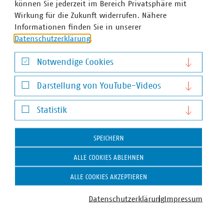
können Sie jederzeit im Bereich Privatsphäre mit
Wirkung für die Zukunft widerrufen. Nähere
Informationen finden Sie in unserer
Datenschutzerklärung
.
Notwendige Cookies
Notwendige Cookies
Darstellung von YouTube-Videos
Darstellung von YouTube-Videos
Zum 
Statistik
Statistik
SPEICHERN
ALLE COOKIES ABLEHNEN
ALLE COOKIES AKZEPTIEREN
Facebook
Instagram
YouTube
XING
LinkedIn
Datenschutzerklärung
Impressum