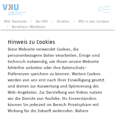
Zum Hauptinhalt springen
VKU-Startseite
Der VKU
Struktur
VKU in den Ländern
Sie befinden sich hier:
Nordrhein-Westfalen
Hinweis zu Cookies
Umzug der VKU-Landesgruppe
Diese Webseite verwendet Cookies, die
personenbezogene Daten verarbeiten. Einige sind
NRW nach Düsseldorf
technisch notwendig, um Ihnen unsere Webseite
17.06.2020
fehlerfrei anbieten oder ihre Datenschutz-
Präferenzen speichern zu können. Weitere Cookies
werden von uns erst nach Ihrer Einwilligung gesetzt
und dienen zur Auswertung und Optimierung des
Mitgliederrundschreiben
Web-Angebotes. Zur Darstellung von Videos nutzen
wir die Dienste von YouTube. Ihr Einverständnis
können Sie jederzeit im Bereich Privatsphäre mit
Wirkung für die Zukunft widerrufen. Nähere