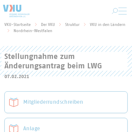
Zum Hauptinhalt springen
VKU-Startseite
Der VKU
Struktur
VKU in den Ländern
Sie befinden sich hier:
Nordrhein-Westfalen
Stellungnahme zum
Änderungsantrag beim LWG
07.02.2021
Mitgliederrundschreiben
Anlage