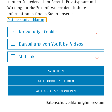
können Sie jederzeit im Bereich Privatsphäre mit
Wirkung für die Zukunft widerrufen. Nähere
Informationen finden Sie in unserer
Datenschutzerklärung
.
Notwendige Cookies
Notwendige Cookies
Darstellung von YouTube-Videos
Darstellung von YouTube-Videos
Zum 
Statistik
Statistik
SPEICHERN
ALLE COOKIES ABLEHNEN
ALLE COOKIES AKZEPTIEREN
Facebook
Instagram
YouTube
XING
LinkedIn
Datenschutzerklärung
Impressum