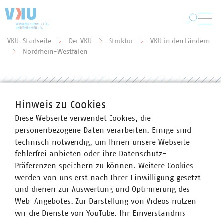
Zum Hauptinhalt springen
VKU-Startseite
Der VKU
Struktur
VKU in den Ländern
Sie befinden sich hier:
Nordrhein-Westfalen
SAVE THE DATE: Gemeinsame
Hinweis zu Cookies
Veranstaltung von regio iT,
Diese Webseite verwendet Cookies, die
STAWAG, VKU-Landes-gruppe NRW
personenbezogene Daten verarbeiten. Einige sind
und EnergieAgentur.NRW am 4.
technisch notwendig, um Ihnen unsere Webseite
fehlerfrei anbieten oder ihre Datenschutz-
Mai 2020
Präferenzen speichern zu können. Weitere Cookies
06.02.2020
werden von uns erst nach Ihrer Einwilligung gesetzt
und dienen zur Auswertung und Optimierung des
Web-Angebotes. Zur Darstellung von Videos nutzen
wir die Dienste von YouTube. Ihr Einverständnis
Mitgliederrundschreiben