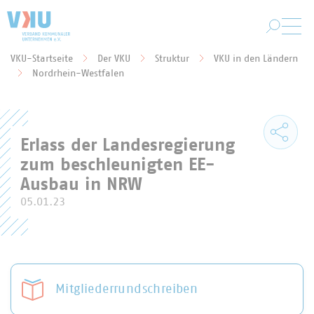
Zum Hauptinhalt springen
VKU-Startseite
Der VKU
Struktur
VKU in den Ländern
Sie befinden sich hier:
Nordrhein-Westfalen
Erlass der Landesregierung
zum beschleunigten EE-
Ausbau in NRW
05.01.23
Mitgliederrundschreiben