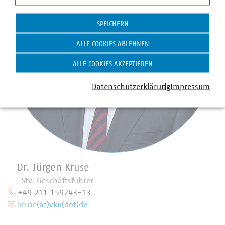
Statistik
SPEICHERN
ALLE COOKIES ABLEHNEN
ALLE COOKIES AKZEPTIEREN
Datenschutzerklärung
Impressum
Dr. Jürgen Kruse
Stv. Geschäftsführer
+49 211 159243-13
kruse(at)vku(dot)de