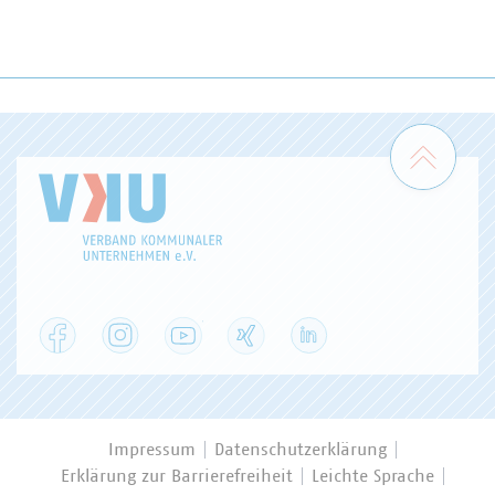
Zum 
Facebook
Instagram
YouTube
XING
LinkedIn
Impressum
Datenschutzerklärung
Erklärung zur Barrierefreiheit
Leichte Sprache