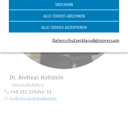
SPEICHERN
ALLE COOKIES ABLEHNEN
ALLE COOKIES AKZEPTIEREN
Datenschutzerklärung
Impressum
Dr. Andreas Hollstein
Geschäftsführer
+49 211 159243-11
hollstein(at)vku(dot)de