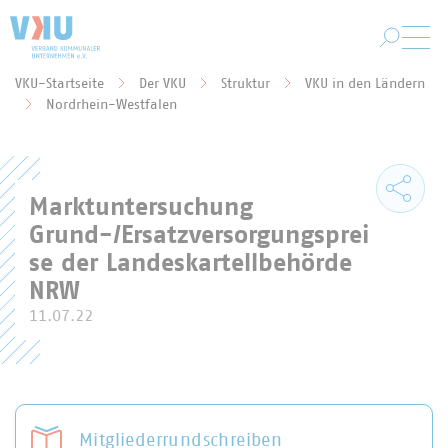
Zum Hauptinhalt springen
VKU-Startseite
Der VKU
Struktur
VKU in den Ländern
Sie befinden sich hier:
Nordrhein-Westfalen
Marktuntersuchung
Grund-/Ersatzversorgungsprei
se der Landeskartellbehörde
NRW
11.07.22
Mitgliederrundschreiben