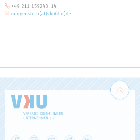
+49 211 159243-14
morgenstern(at)vku(dot)de
Zum 
Facebook
Instagram
YouTube
XING
LinkedIn