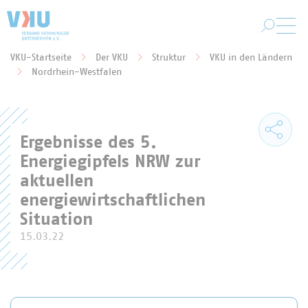
Zum Hauptinhalt springen
VKU-Startseite
Der VKU
Struktur
VKU in den Ländern
Sie befinden sich hier:
Nordrhein-Westfalen
Ergebnisse des 5.
Energiegipfels NRW zur
aktuellen
energiewirtschaftlichen
Situation
15.03.22