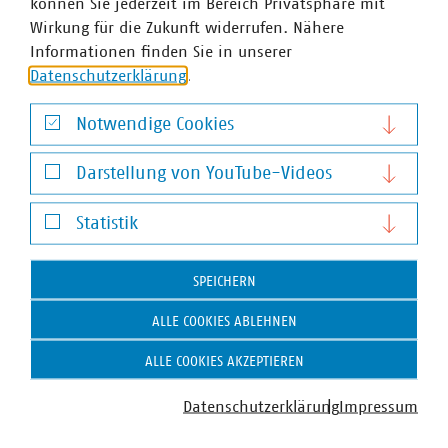
können Sie jederzeit im Bereich Privatsphäre mit
Wirkung für die Zukunft widerrufen. Nähere
Informationen finden Sie in unserer
Datenschutzerklärung
.
Notwendige Cookies
Notwendige Cookies
Darstellung von YouTube-Videos
Darstellung von YouTube-Videos
Statistik
Statistik
SPEICHERN
ALLE COOKIES ABLEHNEN
Dr. Jürgen Kruse
ALLE COOKIES AKZEPTIEREN
Stv. Geschäftsführer
+49 211 159243-13
Datenschutzerklärung
Impressum
kruse(at)vku(dot)de