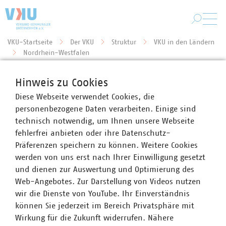
Zum Hauptinhalt springen
VKU-Startseite
Der VKU
Struktur
VKU in den Ländern
Sie befinden sich hier:
Nordrhein-Westfalen
Hinweis zu Cookies
Einladung zur Innovationskultur-
Diese Webseite verwendet Cookies, die
personenbezogene Daten verarbeiten. Einige sind
Werkstatt
technisch notwendig, um Ihnen unsere Webseite
26.02.2020
fehlerfrei anbieten oder ihre Datenschutz-
Präferenzen speichern zu können. Weitere Cookies
werden von uns erst nach Ihrer Einwilligung gesetzt
und dienen zur Auswertung und Optimierung des
Mitgliederrundschreiben
Web-Angebotes. Zur Darstellung von Videos nutzen
wir die Dienste von YouTube. Ihr Einverständnis
können Sie jederzeit im Bereich Privatsphäre mit
Wirkung für die Zukunft widerrufen. Nähere