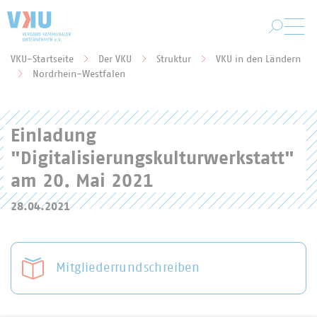
Zum Hauptinhalt springen
VKU-Startseite
Der VKU
Struktur
VKU in den Ländern
Sie befinden sich hier:
Nordrhein-Westfalen
Einladung
"Digitalisierungskulturwerkstatt"
am 20. Mai 2021
28.04.2021
Mitgliederrundschreiben