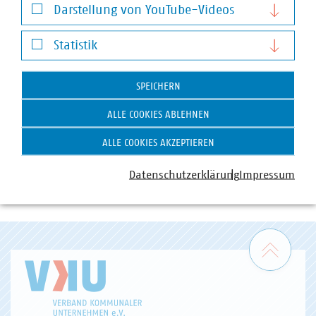
Darstellung von YouTube-Videos
Darstellung von YouTube-Videos
Statistik
Valeriya Morgenstern
Statistik
Referentin
SPEICHERN
+49 211 159243-14
morgenstern(at)vku(dot)de
ALLE COOKIES ABLEHNEN
ALLE COOKIES AKZEPTIEREN
Datenschutzerklärung
Impressum
Zum 