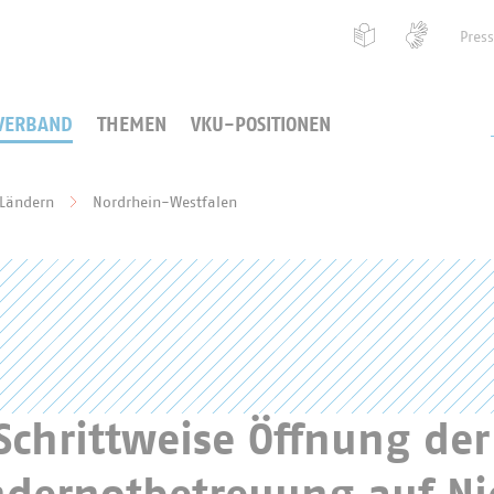
Pres
VERBAND
THEMEN
VKU-POSITIONEN
 Ländern
Nordrhein-Westfalen
chrittweise Öffnung der