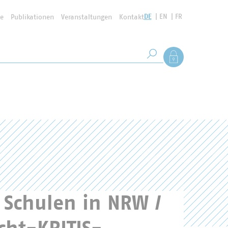
DE
EN
FR
se
Publikationen
Veranstaltungen
Kontakt
Suchbegriff
Als Mitglied anmel
Suche starten
 Schulen in NRW /