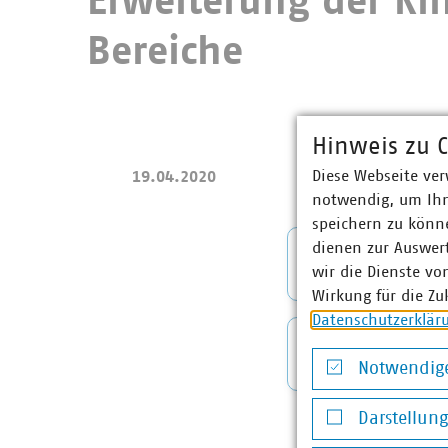
Erweiterung der Ki
Bereiche
Hinweis zu C
Diese Webseite ver
19.04.2020
notwendig, um Ihn
speichern zu könne
dienen zur Auswer
Mitglied
wir die Dienste vo
Wirkung für die Zu
Datenschutzerklär
Anlage 2
Notwendige
Notwendige Co
Darstellun
Darstellung v