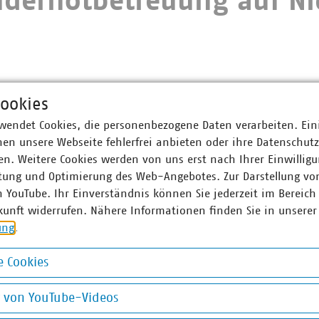
ndernotbetreuung auf Ni
ookies
wendet Cookies, die personenbezogene Daten verarbeiten. Ein
en unsere Webseite fehlerfrei anbieten oder ihre Datenschut
n. Weitere Cookies werden von uns erst nach Ihrer Einwilligu
tung und Optimierung des Web-Angebotes. Zur Darstellung vo
errundschreiben
Anlage 1
n YouTube. Ihr Einverständnis können Sie jederzeit im Bereich
kunft widerrufen. Nähere Informationen finden Sie in unserer
ung
.
Anlage 3
 Cookies
okies
g von YouTube-Videos
on YouTube-Videos