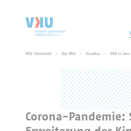
Zum Hauptinhalt springen
Zur Suche springen
VKU-Startseite
Der VKU
Struktur
VKU in den
Sie befinden sich hier:
Corona-Pandemie: S