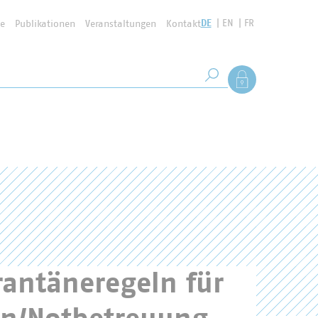
DE
EN
FR
se
Publikationen
Veranstaltungen
Kontakt
Suchbegriff
Als Mitglied anmel
Suche starten
antäneregeln für