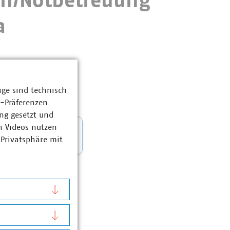
en/Notbetreuung
a
ige sind technisch
z-Präferenzen
ng gesetzt und
n Videos nutzen
 Privatsphäre mit