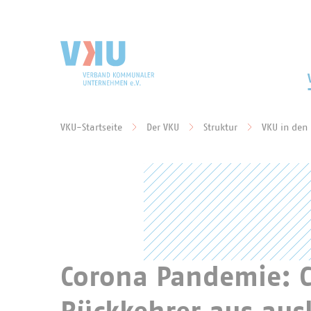
Zum Hauptinhalt springen
Zur Suche springen
VKU-Startseite
Der VKU
Struktur
VKU in den
Sie befinden sich hier:
Corona Pandemie: 