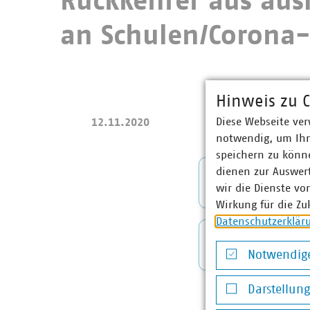
Rückkehrer aus aus
an Schulen/Corona-
Hinweis zu C
Diese Webseite ver
12.11.2020
notwendig, um Ihn
speichern zu könne
dienen zur Auswer
Mitglied
wir die Dienste vo
Wirkung für die Zu
Datenschutzerklär
Anlage 2
Notwendige
Notwendige Co
Darstellun
Darstellung v