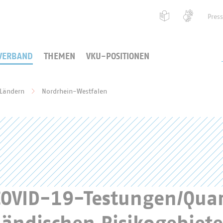
Pres
VERBAND
THEMEN
VKU-POSITIONEN
 Ländern
Nordrhein-Westfalen
COVID-19-Testungen/Quar