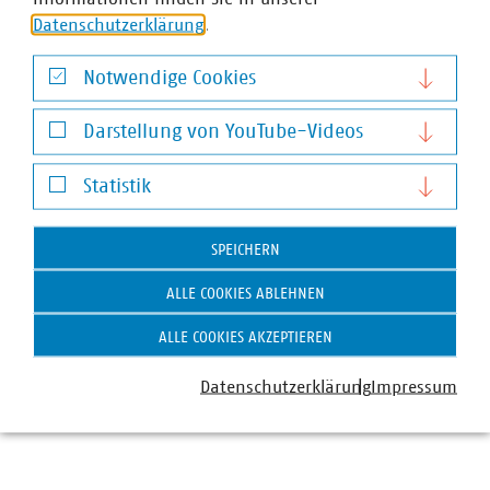
Datenschutzerklärung
.
Notwendige Cookies
Notwendige Cookies
Darstellung von YouTube-Videos
Darstellung von YouTube-Videos
Statistik
Statistik
SPEICHERN
ALLE COOKIES ABLEHNEN
Dr. Jürgen Kruse
ALLE COOKIES AKZEPTIEREN
Stv. Geschäftsführer
+49 211 159243-13
Datenschutzerklärung
Impressum
kruse(at)vku(dot)de