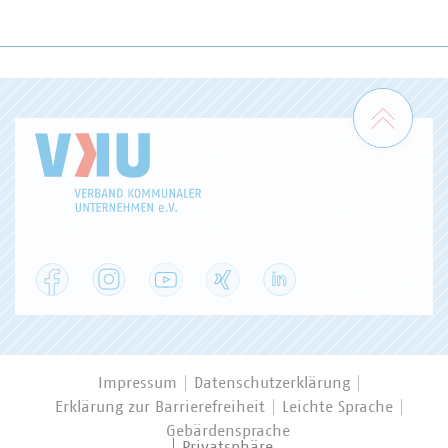
Zum 
Facebook
Instagram
YouTube
XING
LinkedIn
Impressum
Datenschutzerklärung
Erklärung zur Barrierefreiheit
Leichte Sprache
Gebärdensprache
Privatsphäre