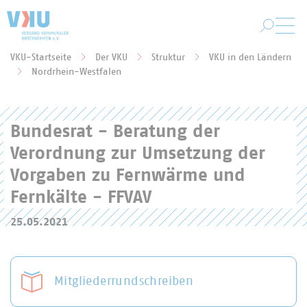
Zum Hauptinhalt springen
VKU-Startseite
Der VKU
Struktur
VKU in den Ländern
Sie befinden sich hier:
Nordrhein-Westfalen
Bundesrat - Beratung der
Verordnung zur Umsetzung der
Vorgaben zu Fernwärme und
Fernkälte - FFVAV
25.05.2021
Mitgliederrundschreiben