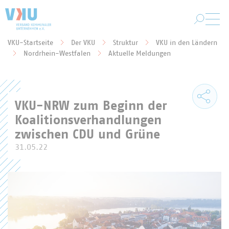
Zum Hauptinhalt springen
VKU-Startseite
Der VKU
Struktur
VKU in den Ländern
Sie befinden sich hier:
Nordrhein-Westfalen
Aktuelle Meldungen
VKU-NRW zum Beginn der
Koalitionsverhandlungen
zwischen CDU und Grüne
31.05.22