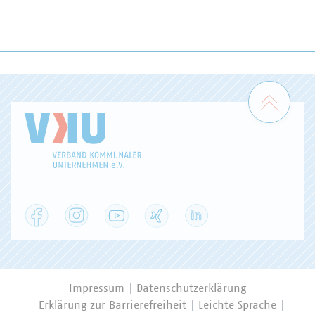
Zum 
Facebook
Instagram
YouTube
XING
LinkedIn
Impressum
Datenschutzerklärung
Erklärung zur Barrierefreiheit
Leichte Sprache