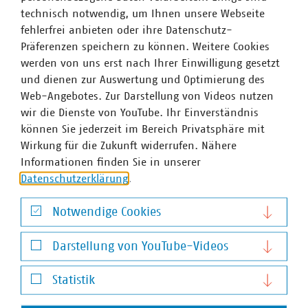
Unternehmen aktiv vor Ort gestaltet werden.
technisch notwendig, um Ihnen unsere Webseite
fehlerfrei anbieten oder ihre Datenschutz-
Die Ergebnisse der Sondierungen sind aus VKU-Sicht zu
Präferenzen speichern zu können. Weitere Cookies
begrüßen. In dem
Sondierungspapier
bekennen sich
werden von uns erst nach Ihrer Einwilligung gesetzt
CDU und Grüne zum Ziel der Klimaneutralität unter
und dienen zur Auswertung und Optimierung des
Gewährleistung von Versorgungsicherheit und
Web-Angebotes. Zur Darstellung von Videos nutzen
Energiepreisstabilität. Dazu werden richtige Themen
wir die Dienste von YouTube. Ihr Einverständnis
benannt. So sollen in den kommenden fünf Jahren
können Sie jederzeit im Bereich Privatsphäre mit
mindestens 1.000 zusätzliche Windkraftanlagen
Wirkung für die Zukunft widerrufen. Nähere
entstehen und sämtliche für Photovoltaik geeignete
Informationen finden Sie in unserer
Flächen genutzt werden. Hierzu setzen sich beide
Datenschutzerklärung
.
Parteien unter anderem die Abschaffung der pauschalen
1.000-Meter-Abstandsregelung zwischen
Notwendige Cookies
Windenergieanlagen und Wohnbebauungen sowie eine
Notwendige Cookies
Beschleunigung von Planungs- und
Darstellung von YouTube-Videos
Genehmigungsverfahren zum Ziel.
Darstellung von YouTube-Videos
Im Bereich der Umweltpolitik setzen CDU und Grüne auf
Statistik
die Weiterentwicklung der Klimaanpassungsstrategie für
Statistik