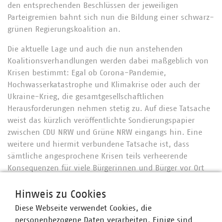
den entsprechenden Beschlüssen der jeweiligen
Parteigremien bahnt sich nun die Bildung einer schwarz-
grünen Regierungskoalition an.
Die aktuelle Lage und auch die nun anstehenden
Koalitionsverhandlungen werden dabei maßgeblich von
Krisen bestimmt: Egal ob Corona-Pandemie,
Hochwasserkatastrophe und Klimakrise oder auch der
Ukraine-Krieg, die gesamtgesellschaftlichen
Herausforderungen nehmen stetig zu. Auf diese Tatsache
weist das kürzlich veröffentlichte Sondierungspapier
zwischen CDU NRW und Grüne NRW eingangs hin. Eine
weitere und hiermit verbundene Tatsache ist, dass
sämtliche angesprochene Krisen teils verheerende
Konsequenzen für viele Bürgerinnen und Bürger vor Ort
haben. Versorgungssicherheit, Energiewende und
Energiepreisstabilität sowie Klimafolgenanpassung sind
Hinweis zu Cookies
allesamt mit notwendigen Transformationsprozessen
Diese Webseite verwendet Cookies, die
verbunden, die schon heute von vielen kommunalen
personenbezogene Daten verarbeiten. Einige sind