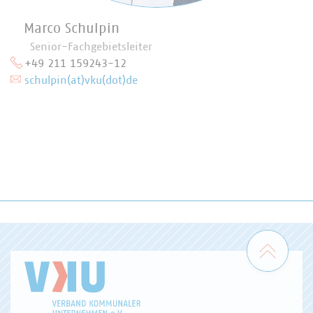
Marco Schulpin
Senior-Fachgebietsleiter
+49 211 159243-12
schulpin(at)vku(dot)de
Zum 