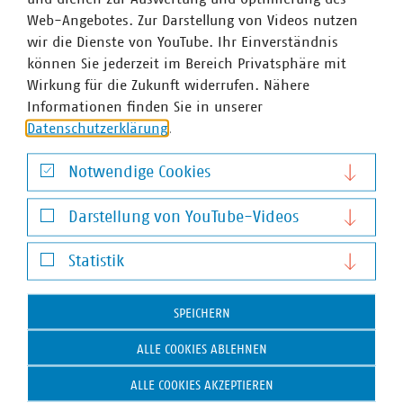
Web-Angebotes. Zur Darstellung von Videos nutzen
wir die Dienste von YouTube. Ihr Einverständnis
können Sie jederzeit im Bereich Privatsphäre mit
Wirkung für die Zukunft widerrufen. Nähere
Informationen finden Sie in unserer
Datenschutzerklärung
.
Notwendige Cookies
Notwendige Cookies
Dr. Jürgen Kruse
Darstellung von YouTube-Videos
Stv. Geschäftsführer
Darstellung von YouTube-Videos
+49 211 159243-13
Statistik
kruse(at)vku(dot)de
Statistik
SPEICHERN
ALLE COOKIES ABLEHNEN
ALLE COOKIES AKZEPTIEREN