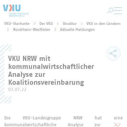
Zum Hauptinhalt springen
VKU-Startseite
Der VKU
Struktur
VKU in den Ländern
Sie befinden sich hier:
Nordrhein-Westfalen
Aktuelle Meldungen
VKU NRW mit
kommunalwirtschaftlicher
Analyse zur
Koalitionsvereinbarung
07.07.22
Die VKU-Landesgruppe NRW hat eine
kommunalwirtschaftliche Analyse zur