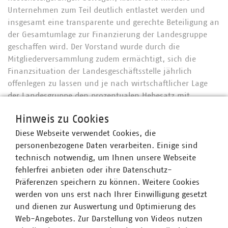
Unternehmen zum Teil deutlich entlastet werden und
insgesamt eine transparente und gerechte Beteiligung an
der Gesamtumlage zur Finanzierung der Landesgruppe
geschaffen wird. Der Vorstand wurde durch die
Mitgliederversammlung zudem ermächtigt, sich die
Finanzsituation der Landesgeschäftsstelle jährlich
offenlegen zu lassen und je nach wirtschaftlicher Lage
der Landesgruppe den prozentualen Hebesatz mit
Wirkung für das darauffolgende Kalenderjahr
Hinweis zu Cookies
anzupassen.
Diese Webseite verwendet Cookies, die
Für Fragen zu Hintergründen, Auswirkungen oder der
personenbezogene Daten verarbeiten. Einige sind
individuellen Berechnung der Umlage ab 2025 steht
technisch notwendig, um Ihnen unsere Webseite
Ihnen die Geschäftsstelle Ihrer Landesgruppe Nord gerne
fehlerfrei anbieten oder ihre Datenschutz-
zur Verfügung.
Präferenzen speichern zu können. Weitere Cookies
werden von uns erst nach Ihrer Einwilligung gesetzt
und dienen zur Auswertung und Optimierung des
Web-Angebotes. Zur Darstellung von Videos nutzen