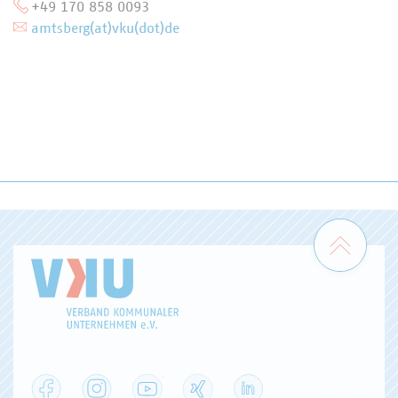
+49 170 858 0093
amtsberg(at)vku(dot)de
Zum 
Facebook
Instagram
YouTube
XING
LinkedIn