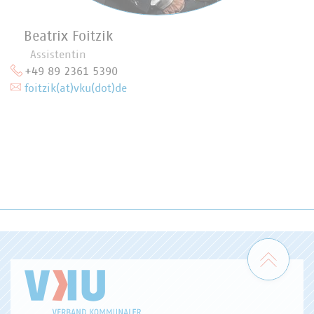
Beatrix Foitzik
Assistentin
+49 89 2361 5390
foitzik(at)vku(dot)de
Zum 