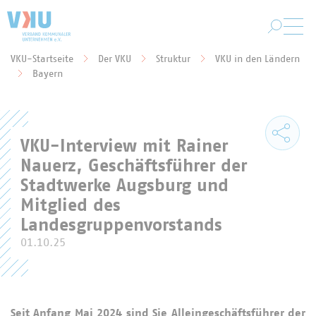
Zum Hauptinhalt springen
VKU-Startseite
Der VKU
Struktur
VKU in den Ländern
Sie befinden sich hier:
Bayern
VKU-Interview mit Rainer
Nauerz, Geschäftsführer der
Stadtwerke Augsburg und
Mitglied des
Landesgruppenvorstands
01.10.25
Seit Anfang Mai 2024 sind Sie Alleingeschäftsführer der