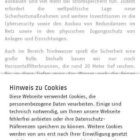
ausbauen und viel mehr bei Stromspeichern tun. Zudem
erfordert die weltpolitische Lage neue
Sicherheitsmaßnahmen und weitere Investitionen in die
Cybersecurity sowie den Ausbau von Redundanzen im
Netz sowie in den physischen Zugangsschutz von
Anlagen und Einrichtungen.
Auch im Bereich Trinkwasser spielt die Sicherheit eine
große Rolle. Deshalb bauen wir nur noch
Horizontalfilterbrunnen, die rund 20 Meter tief reichen.
Bis in diese Tiefen muss das Wasser auch die feinen
Sande passieren und wird ausreichend durch die
Hinweis zu Cookies
Bodenschichten gefiltert. So müssen wir auch weiterhin
das gewonnene Grundwasser nicht für unser Trinkwasser
Diese Webseite verwendet Cookies, die
aufbereiten, sondern können es naturbelassen an die
personenbezogene Daten verarbeiten. Einige sind
Verbraucher liefern. Wir haben auch kein Problem mit
technisch notwendig, um Ihnen unsere Webseite
Nitrat, Medikamentenrückständen oder Mikroplastik.
fehlerfrei anbieten oder ihre Datenschutz-
Dafür haben wir in der Vergangenheit sehr viel getan und
Präferenzen speichern zu können. Weitere Cookies
tun dies auch weiterhin.
werden von uns erst nach Ihrer Einwilligung gesetzt