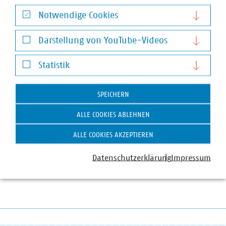
Notwendige Cookies
Notwendige Cookies
Darstellung von YouTube-Videos
Darstellung von YouTube-Videos
Statistik
Statistik
Gunnar Braun
SPEICHERN
Geschäftsführer
+49 89 2361-5091
ALLE COOKIES ABLEHNEN
braun(at)vku(dot)de
ALLE COOKIES AKZEPTIEREN
Datenschutzerklärung
Impressum