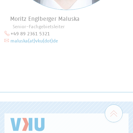
Moritz Englberger Maluska
Senior-Fachgebietsleiter
+49 89 2361 5321
maluska(at)vku(dot)de
Zum 