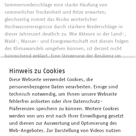
Sommerniederschläge eine starke Häufung von
sommerlicher Trockenheit und Hitze erwarten;
gleichzeitig nimmt das Risiko winterlicher
Hochwasserereignisse durch stärkere Niederschläge in
dieser Jahreszeit deutlich zu. Wie Akteure in der Land-,
Wald-, Wasser- und Energiewirtschaft mit diesen Folgen
des Klimawandels umgehen können, ist derzeit nicht
hinreichend geklärt. Eine Steigerung der Resilienz im
Klimawandel ist geboten. Das Projekt ARSINOE adressiert
Hinweis zu Cookies
diese Herausforderung.
Diese Webseite verwendet Cookies, die
Ziel von ARSINOE ist es, sektor- und
personenbezogene Daten verarbeiten. Einige sind
branchenübergreifende Lösungen für die Anpassung an
technisch notwendig, um Ihnen unsere Webseite
den Klimawandel zu erarbeiten. Grundlage dafür sind die
fehlerfrei anbieten oder ihre Datenschutz-
vorhanden Datenbasis von Behörden und Unternehmen
Präferenzen speichern zu können. Weitere Cookies
der Region sowie bereits existierender Klimasimulationen
werden von uns erst nach Ihrer Einwilligung gesetzt
mit prozess-basierten, flächendifferenzierten
und dienen zur Auswertung und Optimierung des
wissenschaftlichen Modellen. Im Mittelpunkt stehen
Web-Angebotes. Zur Darstellung von Videos nutzen
verschiedene Stakeholder, die u.a. in einem Living Lab