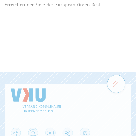
Erreichen der Ziele des European Green Deal.
Zum 
Facebook
Instagram
YouTube
XING
LinkedIn