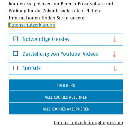
können Sie jederzeit im Bereich Privatsphäre mit
Wirkung für die Zukunft widerrufen. Nähere
Informationen finden Sie in unserer
Datenschutzerklärung
.
Notwendige Cookies
Notwendige Cookies
Darstellung von YouTube-Videos
Darstellung von YouTube-Videos
Statistik
Gunnar Braun
Statistik
Geschäftsführer
SPEICHERN
+49 89 2361-5091
braun(at)vku(dot)de
ALLE COOKIES ABLEHNEN
ALLE COOKIES AKZEPTIEREN
Datenschutzerklärung
Impressum