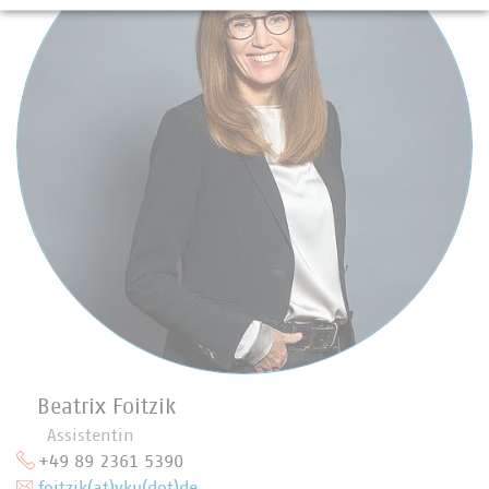
Beatrix Foitzik
Assistentin
+49 89 2361 5390
foitzik(at)vku(dot)de