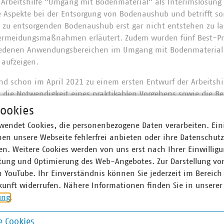
Arbeitshilfe "Umgang mit Bodenmaterial" als Interimslösung v
 Aspekte bei der Entsorgung von Bodenaushub und betrifft so
 zu entsorgenden Bodenaushub erst gar nicht entstehen zu l
rmeidungsmaßnahmen erläutert. Zudem wurden fünf Best-Pra
schiedenen Anwendungsbereichen im Umgang mit Bodenmaterial 
 aufzeigen.
nd schon im April 2021 zu einem ersten Entwurf der Arbeitshi
die Notwendigkeit eines praktikablen Vorgehens sowie die B
z betont. Besonders begrüßt wurde, dass in der Arbeitshilfe
ookies
n, was die Arbeit in der Praxis erleichtern könnte.
wendet Cookies, die personenbezogene Daten verarbeiten. Ein
en unsere Webseite fehlerfrei anbieten oder ihre Datenschut
das Thema Bodenaushub Sie schon seit langer Zeit beschäftigt.
n. Weitere Cookies werden von uns erst nach Ihrer Einwilligu
 hatten Sie uns schon auf immer weiter steigenden Aufwand 
tung und Optimierung des Web-Angebotes. Zur Darstellung vo
rbeitshilfe bis zur Veröffentlichung der neuen Mantelverordn
n YouTube. Ihr Einverständnis können Sie jederzeit im Bereich
is-Check nochmals angepasst werden soll, können wir diese 
kunft widerrufen. Nähere Informationen finden Sie in unserer
menden Jahr aufnehmen. Gerne können Sie uns im Laufe der
ung
.
itungsvorschläge mitteilen. Frische Eindrücke aus Ihrer Arbei
ch werden wir Sie wie gewohnt zudem nochmals gesondert ko
 Cookies
e mitzuwirken.