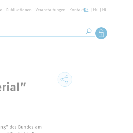
DE
EN
FR
se
Publikationen
Veranstaltungen
Kontakt
Suchbegriff
Als Mitglied anmel
Suche starten
rial”
nung" des Bundes am