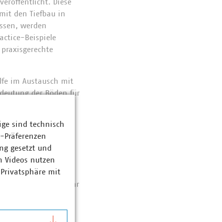
eröffentlicht. Diese
mit den Tiefbau in
assen, werden
ctice-Beispiele
praxisgerechte
lfe im Austausch mit
edeutung der Böden für
 mehrere Dokumente
ige sind technisch
z-Präferenzen
 In „Virtuell vor Ort“
ng gesetzt und
und Kosten
n Videos nutzen
ung im August 2023
 Privatsphäre mit
Punkte in unsere
 nächsten Monate Ihr
t sind oft am besten
ntaktieren, um an