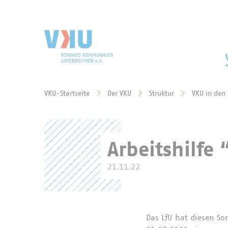
Zum Hauptinhalt springen
Zur Suche springen
VKU-Startseite
Der VKU
Struktur
VKU in den
Sie befinden sich hier:
Arbeitshilf
21.11.22
Das LfU hat diesen S