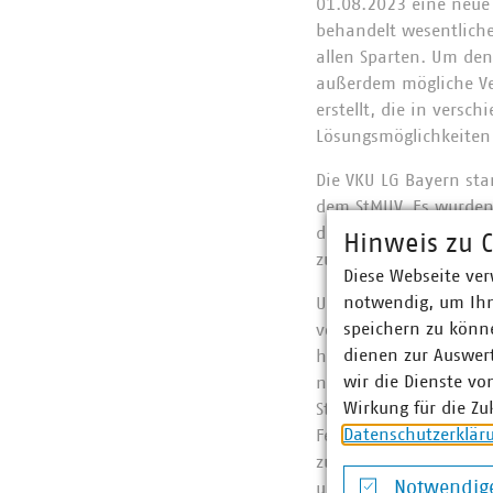
01.08.2023 eine neue 
behandelt wesentliche
allen Sparten. Um den
außerdem mögliche Ve
erstellt, die in ver
Lösungsmöglichkeiten
Die VKU LG Bayern sta
dem StMUV. Es wurden 
den Grundwasserschut
Hinweis zu C
zusammengeführt werde
Diese Webseite ver
notwendig, um Ihn
Uns ist bewusst, dass 
speichern zu könne
vor ein paar Monaten
dienen zur Auswer
hingewiesen. Da die A
wir die Dienste vo
nach einjährigem Prax
Wirkung für die Zu
Stellungnahme im kom
Datenschutzerklär
Feedback und Überarbe
zu vermitteln. Denno
Notwendige
unserer Stellungnahm