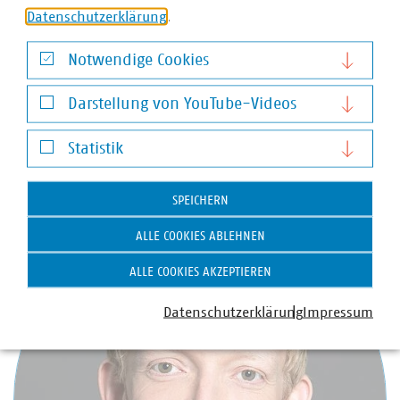
Datenschutzerklärung
.
Zu beachten ist, dass dieses bayerische Programm
vorbehaltlich der Genehmigung durch die EU-
Notwendige Cookies
Kommission steht. Hierdurch können sich noch
Notwendige Cookies
Änderungen ergeben.
Darstellung von YouTube-Videos
Darstellung von YouTube-Videos
Statistik
Statistik
Ansprechpartner
SPEICHERN
ALLE COOKIES ABLEHNEN
ALLE COOKIES AKZEPTIEREN
Datenschutzerklärung
Impressum