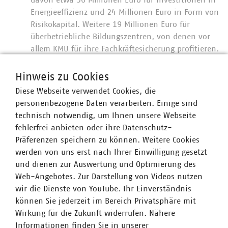
davon etwa 50 Millionen Euro für Investitionen in
Energieeffizienz und 24 Millionen Euro in Form von
Risikokapital. Weitere 19 Millionen Euro für
überbetriebliche Bildungszentren, von denen vor
allem KMU für ihre Fachkräftesicherung profitieren.
Neues Förderprogramm für Scale-Up-Anlagen in
Hinweis zu Cookies
der Bioökonomie mit 15 Millionen Euro
Diese Webseite verwendet Cookies, die
64 Millionen Euro für grüne
personenbezogene Daten verarbeiten. Einige sind
Kommunalmaßnahmen, mit Themen von der
technisch notwendig, um Ihnen unsere Webseite
Energieeffizienz bis hin zu Altlastensanierung.
fehlerfrei anbieten oder ihre Datenschutz-
Davon profitieren auch die Tourismusinfrastruktur
Präferenzen speichern zu können. Weitere Cookies
und die Kultur mit der Sanierung nichtstaatlicher
werden von uns erst nach Ihrer Einwilligung gesetzt
Museen.
und dienen zur Auswertung und Optimierung des
Mehr als 51 Millionen Euro an weitere Umwelt-
Web-Angebotes. Zur Darstellung von Videos nutzen
und Klimamaßnahmen wie die energetische
wir die Dienste von YouTube. Ihr Einverständnis
Sanierung staatlicher Gebäude und grüne
können Sie jederzeit im Bereich Privatsphäre mit
Infrastruktur/Biodiversität.
Wirkung für die Zukunft widerrufen. Nähere
Informationen finden Sie in unserer