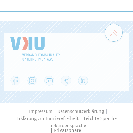
Zum 
Facebook
Instagram
YouTube
XING
LinkedIn
Impressum
Datenschutzerklärung
Erklärung zur Barrierefreiheit
Leichte Sprache
Gebärdensprache
Privatsphäre