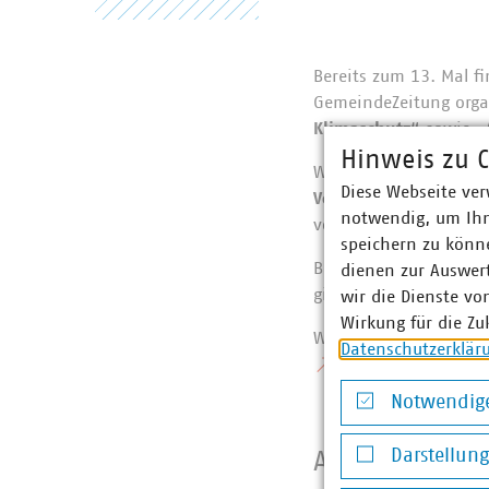
Bereits zum 13. Mal f
GemeindeZeitung organ
Klimaschutz
“ sowie „
Hinweis zu C
Wir verlosen exklusiv
Diese Webseite ver
Vortragsslot
, bei dem
notwendig, um Ihn
vorstellen können.
speichern zu könne
Bei Interesse an diese
dienen zur Auswer
gilt das First-come-Fi
wir die Dienste vo
Wirkung für die Zu
Weitere Informatione
Datenschutzerklär
hier
.
Notwendige
Notwendige Co
Darstellun
Ansprechpart
Darstellung v