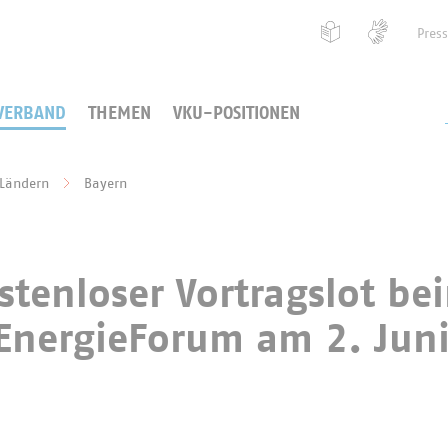
Pres
VERBAND
THEMEN
VKU-POSITIONEN
 Ländern
Bayern
stenloser Vortragslot be
EnergieForum am 2. Jun