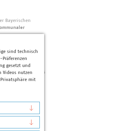
der Bayerischen
ommunaler
albstündigen
ige sind technisch
oder Starkregen
z-Präferenzen
ng gesetzt und
n maluska(a)vku.de. Es
n Videos nutzen
 Privatsphäre mit
meldung finden Sie