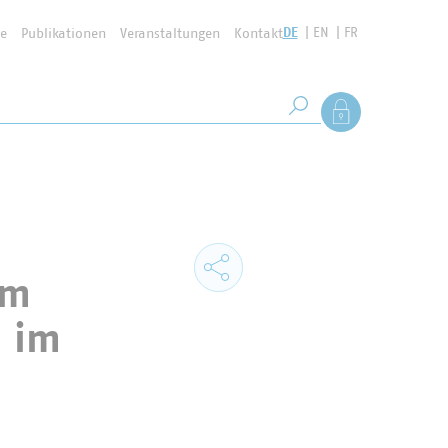
DE
EN
FR
se
Publikationen
Veranstaltungen
Kontakt
Suchbegriff
Als Mitglied anmel
Suche starten
im
i im