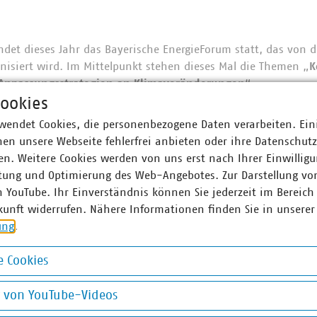
indet dieses Jahr das Bayerische EnergieForum statt, das von 
isiert wird. Im Mittelpunkt stehen dieses Mal die Themen „
K
Anpassungsstrategien an Klimaveränderungen
“.
ookies
 unter den bayerischen VKU-Mitgliedern einen
kostenlosen, h
wendet Cookies, die personenbezogene Daten verarbeiten. Ein
 Sie ein Projekt zu den Themen
Klimaschutz, Klimaanpassung 
en unsere Webseite fehlerfrei anbieten oder ihre Datenschut
n. Weitere Cookies werden von uns erst nach Ihrer Einwilligu
m Vortragsslot schreiben Sie mir bitte eine formlose E-Mail a
tung und Optimierung des Web-Angebotes. Zur Darstellung vo
rst-served-Prinzip.
n YouTube. Ihr Einverständnis können Sie jederzeit im Bereich
kunft widerrufen. Nähere Informationen finden Sie in unserer
n zum Bayerischen EnergieForum sowie die Möglichkeit zur An
ung
.
 Cookies
okies
g von YouTube-Videos
ner
on YouTube-Videos