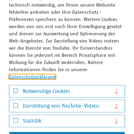
Geschäftsmodelle lassen sich oft nur mit digitalen
technisch notwendig, um Ihnen unsere Webseite
Prozessen und Technologien realisieren. Daten über die
fehlerfrei anbieten oder ihre Datenschutz-
genaue Spezifikation und den Verbleib von Produkten
Präferenzen speichern zu können. Weitere Cookies
müssen verfügbar und nachverfolgbar sein.
werden von uns erst nach Ihrer Einwilligung gesetzt
und dienen zur Auswertung und Optimierung des
Weitere Informationen sowie die Möglichkeit, sich bis
Web-Angebotes. Zur Darstellung von Videos nutzen
zum
15. März 2022
zu bewerben, finden Sie
hier
.
wir die Dienste von YouTube. Ihr Einverständnis
können Sie jederzeit im Bereich Privatsphäre mit
Wirkung für die Zukunft widerrufen. Nähere
Ansprechpartner
Informationen finden Sie in unserer
Datenschutzerklärung
.
Notwendige Cookies
Notwendige Cookies
Darstellung von YouTube-Videos
Darstellung von YouTube-Videos
Statistik
Statistik