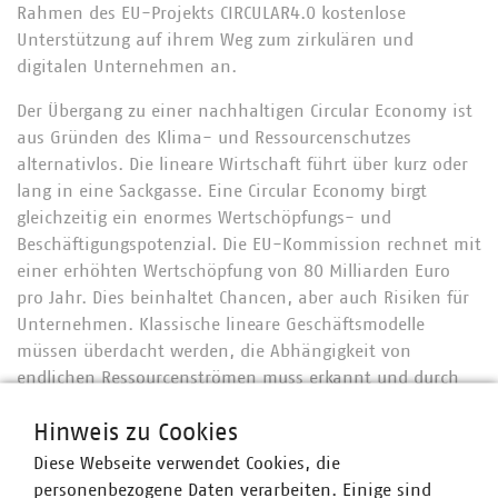
Rahmen des EU-Projekts CIRCULAR4.0 kostenlose
Unterstützung auf ihrem Weg zum zirkulären und
digitalen Unternehmen an.
Der Übergang zu einer nachhaltigen Circular Economy ist
aus Gründen des Klima- und Ressourcenschutzes
alternativlos. Die lineare Wirtschaft führt über kurz oder
lang in eine Sackgasse. Eine Circular Economy birgt
gleichzeitig ein enormes Wertschöpfungs- und
Beschäftigungspotenzial. Die EU-Kommission rechnet mit
einer erhöhten Wertschöpfung von 80 Milliarden Euro
pro Jahr. Dies beinhaltet Chancen, aber auch Risiken für
Unternehmen. Klassische lineare Geschäftsmodelle
müssen überdacht werden, die Abhängigkeit von
endlichen Ressourcenströmen muss erkannt und durch
zirkuläre Strategien, Produkte und Geschäftsmodelle
Hinweis zu Cookies
ersetzt werden.
Diese Webseite verwendet Cookies, die
Und warum digital? Zirkuläre Strategien, Produkte und
personenbezogene Daten verarbeiten. Einige sind