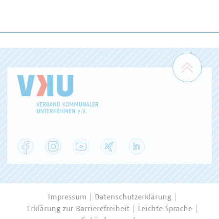
Zum 
Facebook
Instagram
YouTube
XING
LinkedIn
Impressum
Datenschutzerklärung
Erklärung zur Barrierefreiheit
Leichte Sprache