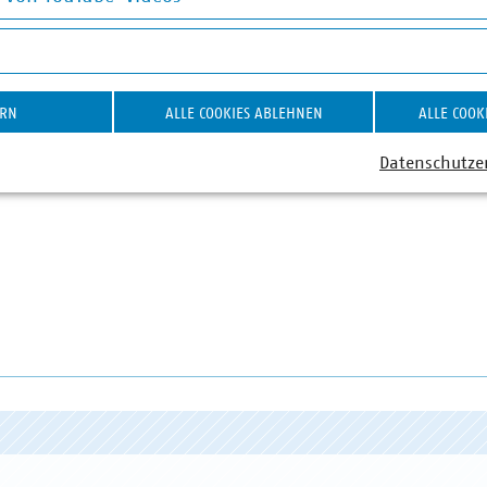
on YouTube-Videos
ner
ar Braun
ERN
ALLE COOKIES ABLEHNEN
ALLE COOK
äftsführer
9 2361-5091
Datenschutze
at)vku(dot)de