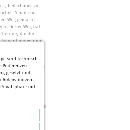
rt, bedarf aber vor
aucher. Gerade im
 den Weg gemacht,
zen. Dieser Weg hat
thermie, die die
. So wird morgen mit
rmewende durch
ige sind technisch
z-Präferenzen
in Abstimmung mit den
ng gesetzt und
 uns, damit die
n Videos nutzen
h der Politik noch
 Privatsphäre mit
 steht dafür die
rnehmen zur Verfügung
akt.