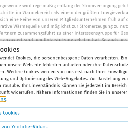
ergiewende wird regelmäßig entlang der Stromversorgung gefüh
Schritte im Wärmebereich als einem der größten Energieverbr
sich eine Reihe von unseren Mitgliedsunternehmen früh auf
rative Wärmequelle und möglichst zur Stromerzeugung zu nut
Partnern zusammengeführt zu einer Interessensgruppe für Geo
e engagiert sind, um Unterstützung gebeten hat. So auch uns
er Flankierung die bundesweite Informationskampagne „Wä
ookies
wendet Cookies, die personenbezogene Daten verarbeiten. Ein
en unsere Webseite fehlerfrei anbieten oder ihre Datenschut
tand hat die Unterstützung der Initiative befürwortet, die 
n. Weitere Cookies werden von uns erst nach Ihrer Einwilligu
chäftsstelle durch die Landesgruppe Bayern erfolgt. Wir freuen
tung und Optimierung des Web-Angebotes. Zur Darstellung vo
e Fernwärme“ gegenüber Forschung und Wissenschaft, wie auc
n YouTube. Ihr Einverständnis können Sie jederzeit im Bereich
nd sie so in der gesellschaftlichen Debatte zu stärken. Online
kunft widerrufen. Nähere Informationen finden Sie in unserer
mewende-durch-geothermie.de
ab sofort zur Verfügung.
ung
.
b hatten wir die Inhalte der Kampagne unseren Mitgliedsunte
iteren Unterstützern offen. Gerne vermitteln wir auch den Kont
 Cookies
okies
g von YouTube-Videos