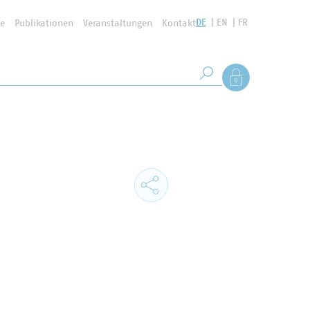
DE
EN
FR
se
Publikationen
Veranstaltungen
Kontakt
Suchbegriff
Als Mitglied anmel
Suche starten