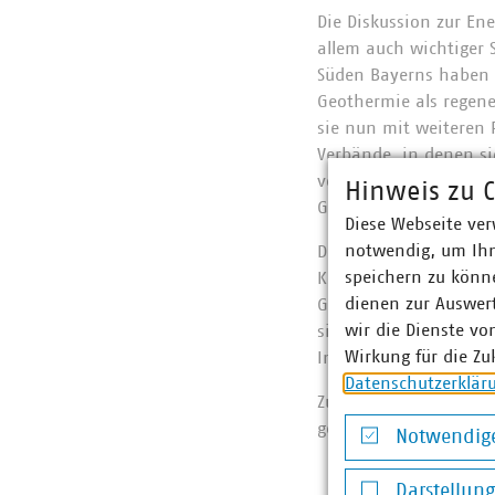
Die Diskussion zur En
allem auch wichtiger 
Süden Bayerns haben 
Geothermie als regene
sie nun mit weiteren 
Verbände, in denen si
verbändeübergreifend
Hinweis zu C
Geothermie“ starten.
Diese Webseite ver
notwendig, um Ihn
Der Landesgruppenvors
speichern zu könne
Kollegen der Hauptges
dienen zur Auswer
Geothermie als „grün
wir die Dienste vo
sichtbarer zu machen u
Wirkung für die Zu
Internetseite
waer
Datenschutzerklär
Zur Information vora
gestellt. Sie steht we
Notwendige
Notwendige Co
Darstellun