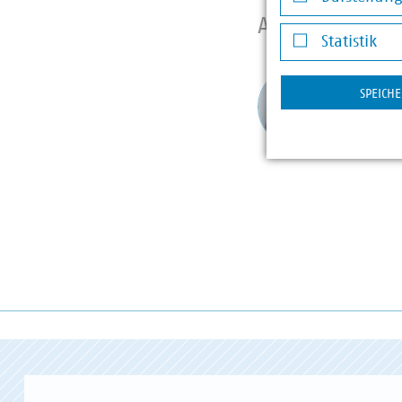
Darstellung v
Ansprechpart
Statistik
Statistik
Gunn
SPEICH
Gesch
+49 8
braun(