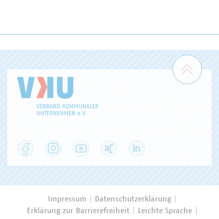
Zum 
Facebook
Instagram
YouTube
XING
LinkedIn
Impressum
Datenschutzerklärung
Erklärung zur Barrierefreiheit
Leichte Sprache