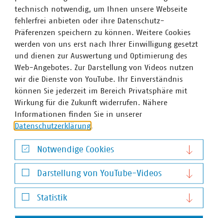
Die Kampagne "Schau auf die Rohre" wird vom Freistaat
technisch notwendig, um Ihnen unsere Webseite
Bayern, dem VKU und weiteren Partner unterstützt. Dabei
fehlerfrei anbieten oder ihre Datenschutz-
wird ein umfangreiches kostenloses Angebot an
Präferenzen speichern zu können. Weitere Cookies
Informationsmaterialien, Videos oder einem Leitfaden
werden von uns erst nach Ihrer Einwilligung gesetzt
zur Durchführung von Informationsveranstaltungen zur
und dienen zur Auswertung und Optimierung des
Verfügung gestellt. Mehr Infos finden Sie auf
Web-Angebotes. Zur Darstellung von Videos nutzen
www.schaudrauf.bayern.de.
wir die Dienste von YouTube. Ihr Einverständnis
können Sie jederzeit im Bereich Privatsphäre mit
Wirkung für die Zukunft widerrufen. Nähere
Ansprechpartner
Informationen finden Sie in unserer
Datenschutzerklärung
.
Notwendige Cookies
Notwendige Cookies
Darstellung von YouTube-Videos
Darstellung von YouTube-Videos
Statistik
Statistik