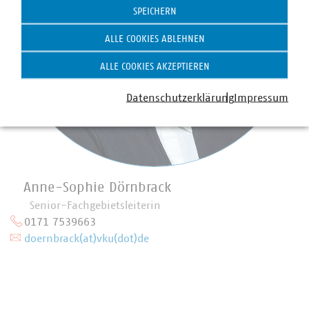
SPEICHERN
ALLE COOKIES ABLEHNEN
ALLE COOKIES AKZEPTIEREN
Datenschutzerklärung
Impressum
Anne-Sophie Dörnbrack
Senior-Fachgebietsleiterin
0171 7539663
doernbrack(at)vku(dot)de