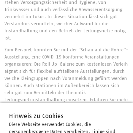
stehen Versorgungssicherheit und Hygiene, von
Trinkwasser und auch verlässliche Abwasserentsorgung
vermehrt im Fokus. In dieser Situation lässt sich gut
Verständnis vermitteln, welcher Aufwand für die
Instandhaltung und den Betrieb der Leitungsnetze nötig
ist.
Zum Beispiel, könnten Sie mit der "Schau auf die Rohre"-
Ausstellung, eine COVID-19 konforme Veranstaltungen
organisieren: Die Roll Up-Galerie zum kostenlosen Verleih
eignet sich für flexibel aufstellbare Ausstellungen, durch
welche Kleingruppen nach Voranmeldung geführt werden
können. Auch Stationen im Außenbereich lassen sich
sehr gut zum Vermitteln der Thematik
Leitungsnetzinstandhaltung einsetzen. Erfahren Sie mehr
unter:
https://www.schaudrauf.bayern.de/fach/aktuelles/die-
Hinweis zu Cookies
galerie-schau-auf-die-rohre-zum-verleih/
Diese Webseite verwendet Cookies, die
personenbezogene Daten verarbeiten. Einige sind