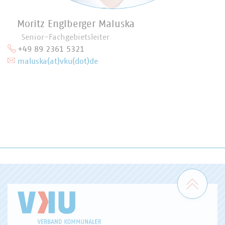
Moritz Englberger Maluska
Senior-Fachgebietsleiter
+49 89 2361 5321
maluska(at)vku(dot)de
Zum 