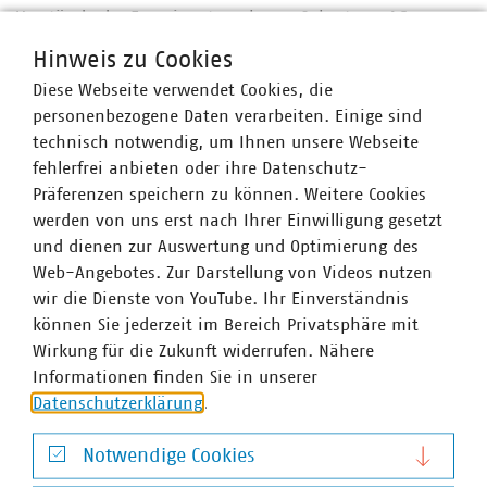
Vorstände der Energieunternehmen Oekostrom AG,
Austrian Power Grid AG und Wien Energie GmbH finden
Hinweis zu Cookies
sich gemeinsam mit der Umweltschutzorganisation
Diese Webseite verwendet Cookies, die
Global 2000 auf der Bühne ein.
personenbezogene Daten verarbeiten. Einige sind
Planer & Betreibertag
technisch notwendig, um Ihnen unsere Webseite
fehlerfrei anbieten oder ihre Datenschutz-
Neben dem Messeprogramm wird in Kooperation mit dem
Präferenzen speichern zu können. Weitere Cookies
Verein Kleinwasserkraft Österreich und dem Land Salzburg
werden von uns erst nach Ihrer Einwilligung gesetzt
der
Planer & Betreibertag zum Thema „Förderung
und dienen zur Auswertung und Optimierung des
Wasserkraft“
realisiert. Neben den Fördermöglichkeiten
Web-Angebotes. Zur Darstellung von Videos nutzen
in unserem Nachbarland erhalten Sie auch aktuelle
wir die Dienste von YouTube. Ihr Einverständnis
Informationen zur Gesetzeslage und den
können Sie jederzeit im Bereich Privatsphäre mit
Fördermöglichkeiten im Freistaat Bayern.
Wirkung für die Zukunft widerrufen. Nähere
Informationen finden Sie in unserer
European Renewable Energies Federation
Datenschutzerklärung
.
Im Zuge der Fachmesse organisiert die European
Renewable Energies Federation (EREF) im Rahmen von
Notwendige Cookies
„HYPOSO“ (Hydropower Solutions) am 30. März einen
Notwendige Cookies