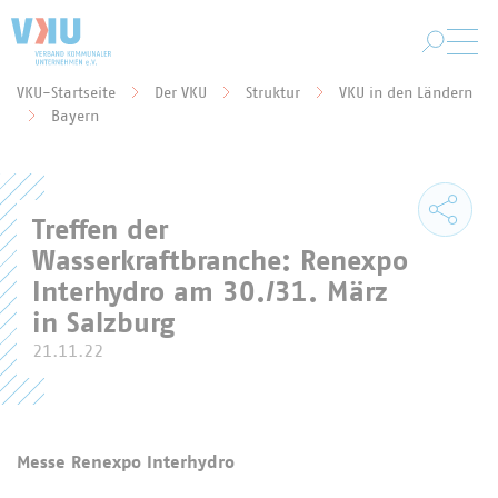
Zum Hauptinhalt springen
VKU-Startseite
Der VKU
Struktur
VKU in den Ländern
Sie befinden sich hier:
Bayern
Treffen der
Wasserkraftbranche: Renexpo
Interhydro am 30./31. März
in Salzburg
21.11.22
Messe Renexpo Interhydro