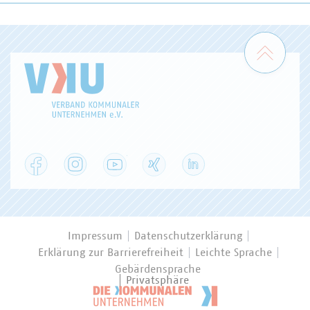
Zum 
Facebook
Instagram
YouTube
XING
LinkedIn
Impressum
Datenschutzerklärung
Erklärung zur Barrierefreiheit
Leichte Sprache
Gebärdensprache
Privatsphäre