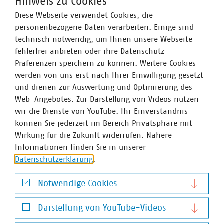
Hinweis zu Cookies
Auch KiKA hat eine
Themenseite “Unser
Diese Webseite verwendet Cookies, die
Wasser”
mit vielen verschiedenen Videos
personenbezogene Daten verarbeiten. Einige sind
technisch notwendig, um Ihnen unsere Webseite
Viele von Ihnen haben zudem eigene Materialien
fehlerfrei anbieten oder ihre Datenschutz-
erarbeitet bzw. leisten vor Ort als Wasserversorger starke
Präferenzen speichern zu können. Weitere Cookies
Öffentlichkeitsarbeit. Wir freuen uns von Ihnen zu hören,
werden von uns erst nach Ihrer Einwilligung gesetzt
wenn Sie weitere Beispiele empfehlen oder Ihre
und dienen zur Auswertung und Optimierung des
Materialien an die Kolleg:innen weitergeben möchten.
Web-Angebotes. Zur Darstellung von Videos nutzen
Der Titel des Artikels “Krass, krasser, Wasser” stammt
wir die Dienste von YouTube. Ihr Einverständnis
übrigens nicht aus unserer Feder, sondern von einer
können Sie jederzeit im Bereich Privatsphäre mit
Sendung aus “
Wissen macht Ah!
”.
Wirkung für die Zukunft widerrufen. Nähere
Informationen finden Sie in unserer
Datenschutzerklärung
.
Ansprechpartner
Notwendige Cookies
Notwendige Cookies
Darstellung von YouTube-Videos
Darstellung von YouTube-Videos