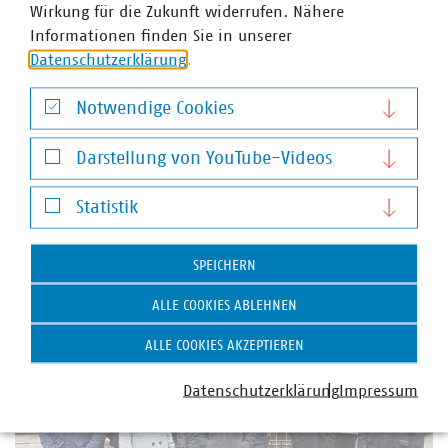
Konkurrenten, wir sind Freunde, zum Teil auch Familie
Wirkung für die Zukunft widerrufen. Nähere
und immer hilfsbereit. Warum sollen andere von meinen
Informationen finden Sie in unserer
Fehlern nicht lernen? Und das versuche ich mit der
Datenschutzerklärung
.
Wasserwerksnachbarschaft weiterzugeben. Auf
Augenhöhe miteinander zu kommunizieren und
Notwendige Cookies
miteinander zu wachsen. Die Kraft nehme ich von der
Notwendige Cookies
Anerkennung und Wertschätzung meiner Kollegen und
Darstellung von YouTube-Videos
Mitarbeiter.”
Darstellung von YouTube-Videos
Statistik
Vielen Dank für diese wunderbaren Einblicke!
Statistik
SPEICHERN
ALLE COOKIES ABLEHNEN
ALLE COOKIES AKZEPTIEREN
Datenschutzerklärung
Impressum