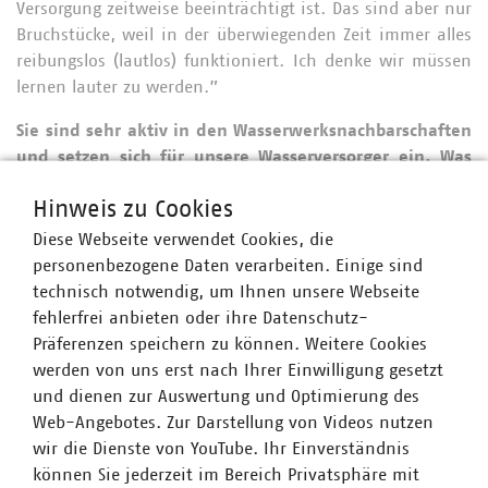
Versorgung zeitweise beeinträchtigt ist. Das sind aber nur
Bruchstücke, weil in der überwiegenden Zeit immer alles
reibungslos (lautlos) funktioniert. Ich denke wir müssen
lernen lauter zu werden.”
Sie sind sehr aktiv in den Wasserwerksnachbarschaften
und setzen sich für unsere Wasserversorger ein. Was
treibt Sie an und woher nehmen Sie die Kraft für die
Hinweis zu Cookies
vielen Aufgaben?
Diese Webseite verwendet Cookies, die
“Ich bin leidenschaftliche Wassermeisterin bei den
personenbezogene Daten verarbeiten. Einige sind
Gemeindewerken Wendelstein KU und das bereits seit
technisch notwendig, um Ihnen unsere Webseite
meiner Ausbildung. In unserem Unternehmen werden
fehlerfrei anbieten oder ihre Datenschutz-
alle Prozesse von Gewinnung, Speicherung, Verteilung,
Präferenzen speichern zu können. Weitere Cookies
Qualitätsmanagement, Kundenkontakt etc. abgewickelt.
werden von uns erst nach Ihrer Einwilligung gesetzt
Kein Tag ist gleich, man verfällt nicht in Routinen. Durch
und dienen zur Auswertung und Optimierung des
meine lange und komplexe Erfahrung sehe ich manche
Web-Angebotes. Zur Darstellung von Videos nutzen
Prozesse im Ganzen und gebe mein Wissen gerne an
wir die Dienste von YouTube. Ihr Einverständnis
andere weiter. Wir Wasserversorger sind keine
können Sie jederzeit im Bereich Privatsphäre mit