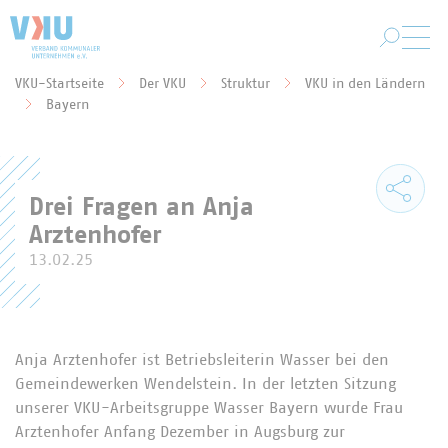
Zum Hauptinhalt springen
VKU-Startseite
Der VKU
Struktur
VKU in den Ländern
Sie befinden sich hier:
Bayern
Drei Fragen an Anja
Arztenhofer
13.02.25
Anja Arztenhofer ist Betriebsleiterin Wasser bei den
Gemeindewerken Wendelstein. In der letzten Sitzung
unserer VKU-Arbeitsgruppe Wasser Bayern wurde Frau
Arztenhofer Anfang Dezember in Augsburg zur