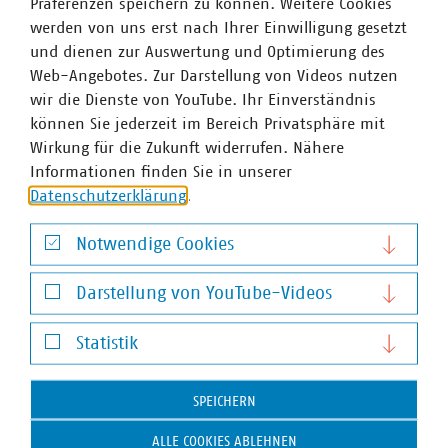
Präferenzen speichern zu können. Weitere Cookies
der zuständigen Abteilungsleiterin im StMWi zu einem
werden von uns erst nach Ihrer Einwilligung gesetzt
Gespräch eingeladen, um die Sicht der Energiewirtschaft
und dienen zur Auswertung und Optimierung des
und mögliche Lösungen zu diskutieren. Hierbei
Web-Angebotes. Zur Darstellung von Videos nutzen
unterstrich Herr Braun, dass kommunale Unternehmen
wir die Dienste von YouTube. Ihr Einverständnis
nicht der eigentliche Adressat einer gesetzlichen
können Sie jederzeit im Bereich Privatsphäre mit
Regelung seien, sondern wie
Wirkung für die Zukunft widerrufen. Nähere
Bürgerenergiegenossenschaften von den verpflichtenden
Informationen finden Sie in unserer
Zahlungen ausgenommen werden sollten. Die VKU-
Datenschutzerklärung
.
Landesgruppe erarbeitet derzeit mit den Kollegen der
Rechtsabteilung einen Vorschlag an das StMWi zur
Notwendige Cookies
Ausnahme kommunal beherrschter Unternehmen.
Notwendige Cookies
Für den 16. Juni hat das StMWi nun einen Termin mit
Darstellung von YouTube-Videos
den KSV und allen bereits erwähnten Verbänden
Darstellung von YouTube-Videos
angesetzt.
Statistik
Statistik
SPEICHERN
Ansprechpartner
ALLE COOKIES ABLEHNEN