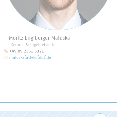
Moritz Englberger Maluska
Senior-Fachgebietsleiter
+49 89 2361 5321
maluska(at)vku(dot)de
Zum 