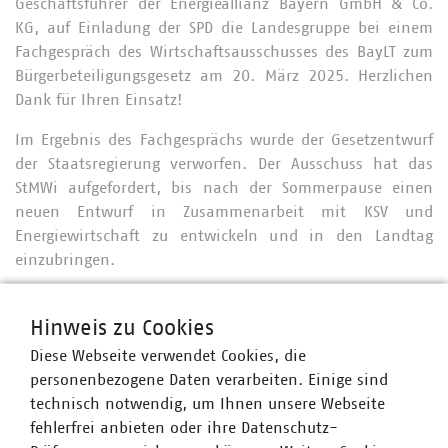
Geschäftsführer der Energieallianz Bayern GmbH & Co.
KG, auf Einladung der SPD die Landesgruppe bei einem
Fachgespräch des Wirtschaftsausschusses des BayLT zum
Bürgerbeteiligungsgesetz am 20. März 2025. Herzlichen
Dank für Ihren Einsatz!
Im Ergebnis des Fachgesprächs wurde der Gesetzentwurf
der Staatsregierung verworfen. Der Ausschuss hat das
StMWi aufgefordert, bis nach der Sommerpause einen
neuen Entwurf in Zusammenarbeit mit KSV und
Energiewirtschaft zu entwickeln und in den Landtag
einzubringen.
Der Austausch mit dem VBEW, den EE-Verbänden sowie
dem Genossenschaftsverband Bayern wird fortgesetzt,
Hinweis zu Cookies
nachdem sich die Interessen zwischen den KSV und den
Diese Webseite verwendet Cookies, die
Energieverbänden bisweilen recht unterschiedlich
personenbezogene Daten verarbeiten. Einige sind
gestalten.
technisch notwendig, um Ihnen unsere Webseite
fehlerfrei anbieten oder ihre Datenschutz-
Hierzu waren am 14. Mai Herr Braun und der VBEW bei