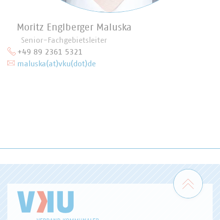
Moritz Englberger Maluska
Senior-Fachgebietsleiter
+49 89 2361 5321
maluska(at)vku(dot)de
Zum 