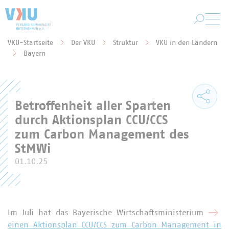
Zum Hauptinhalt springen
VKU-Startseite
Der VKU
Struktur
VKU in den Ländern
Sie befinden sich hier:
Bayern
Betroffenheit aller Sparten
durch Aktionsplan CCU/CCS
zum Carbon Management des
StMWi
01.10.25
Im Juli hat das Bayerische Wirtschaftsministerium
einen Aktionsplan CCU/CCS zum Carbon Management in