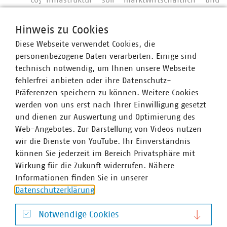
CO₂-Infrastruktur soll marktwirtschaftlich und
verursachergerecht erfolgen – ohne direkte
Beteiligung des Freistaats.
Hinweis zu Cookies
Diese Webseite verwendet Cookies, die
Transport und Energiebedarf:
CO₂-Transport soll
personenbezogene Daten verarbeiten. Einige sind
per Bahn, Schiff und Pipeline auch im Transit
technisch notwendig, um Ihnen unsere Webseite
erfolgen. Der erwartete hohe Strombedarf –
fehlerfrei anbieten oder ihre Datenschutz-
bevorzugt aus erneuerbaren Quellen – wird als
Präferenzen speichern zu können. Weitere Cookies
Herausforderung benannt, insbesondere angesichts
werden von uns erst nach Ihrer Einwilligung gesetzt
hoher Strompreise und begrenzter Verfügbarkeit.
und dienen zur Auswertung und Optimierung des
Abfallwirtschaft im Fokus:
Eine Studie zu CCU/CCS-
Web-Angebotes. Zur Darstellung von Videos nutzen
Potenzialen von Müllheizkraftwerken ist in Arbeit.
wir die Dienste von YouTube. Ihr Einverständnis
Die
Bifa-Studie „CO₂-Minderungspfade der
können Sie jederzeit im Bereich Privatsphäre mit
thermischen Abfallbehandlung in Bayern“
wird
Wirkung für die Zukunft widerrufen. Nähere
erwähnt. Es besteht potenziell eine Konkurrenz
Informationen finden Sie in unserer
zwischen dem Wärmebedarf für Carbon Capture
Datenschutzerklärung
.
und der Fernwärmeversorgung.
Notwendige Cookies
Genehmigungsverfahren:
Schnellere und