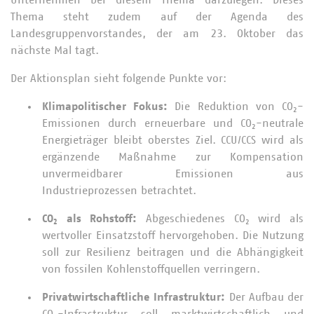
Unternehmen bei diesem Thema darzulegen. Dieses
Thema steht zudem auf der Agenda des
Landesgruppenvorstandes, der am 23. Oktober das
nächste Mal tagt.
Der Aktionsplan sieht folgende Punkte vor:
Klimapolitischer Fokus:
Die Reduktion von CO₂-
Emissionen durch erneuerbare und CO₂-neutrale
Energieträger bleibt oberstes Ziel. CCU/CCS wird als
ergänzende Maßnahme zur Kompensation
unvermeidbarer Emissionen aus
Industrieprozessen betrachtet.
CO₂ als Rohstoff:
Abgeschiedenes CO₂ wird als
wertvoller Einsatzstoff hervorgehoben. Die Nutzung
soll zur Resilienz beitragen und die Abhängigkeit
von fossilen Kohlenstoffquellen verringern.
Privatwirtschaftliche Infrastruktur:
Der Aufbau der