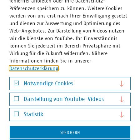
fehlerfrei anbieten oder ihre Datenschutz-
Präferenzen speichern zu können. Weitere Cookies
werden von uns erst nach Ihrer Einwilligung gesetzt
Keine ausgewählt
Upload Bewerbungsunterlagen
und dienen zur Auswertung und Optimierung des
Web-Angebotes. Zur Darstellung von Videos nutzen
wir die Dienste von YouTube. Ihr Einverständnis
können Sie jederzeit im Bereich Privatsphäre mit
Keine ausgewählt
Upload Bewerbungsunterlagen
Wirkung für die Zukunft widerrufen. Nähere
Informationen finden Sie in unserer
Datenschutzerklärung
.
Keine ausgewählt
Upload Bewerbungsunterlagen
Notwendige Cookies
Notwendige Cookies
Ihre Nachricht an uns
Darstellung von YouTube-Videos
Darstellung von YouTube-Videos
Statistik
Statistik
SPEICHERN