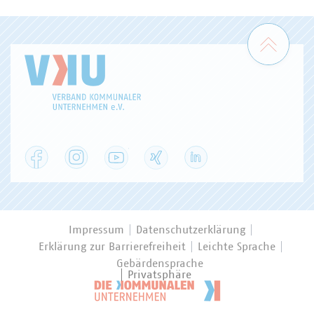
Zum 
Facebook
Instagram
YouTube
XING
LinkedIn
Impressum
Datenschutzerklärung
Erklärung zur Barrierefreiheit
Leichte Sprache
Gebärdensprache
Privatsphäre