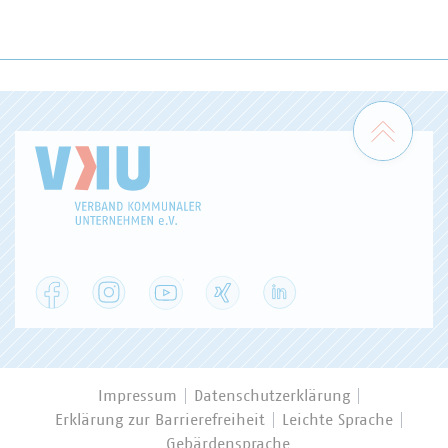
Zum 
Facebook
Instagram
YouTube
XING
LinkedIn
Impressum
Datenschutzerklärung
Erklärung zur Barrierefreiheit
Leichte Sprache
Gebärdensprache