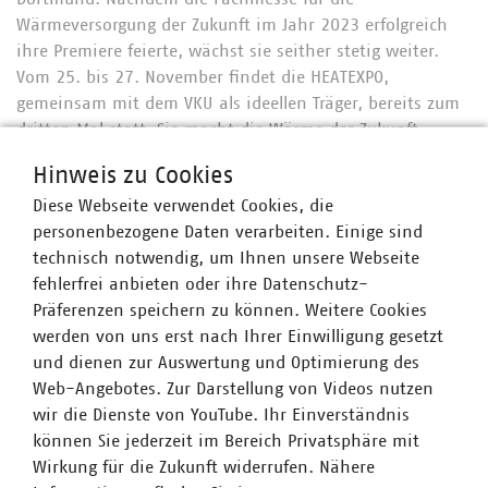
Wärmeversorgung der Zukunft im Jahr 2023 erfolgreich
ihre Premiere feierte, wächst sie seither stetig weiter.
Vom 25. bis 27. November findet die HEATEXPO,
gemeinsam mit dem VKU als ideellen Träger, bereits zum
dritten Mal statt. Sie macht die Wärme der Zukunft
erlebbar und bringt die entscheidenden Akteure und
Hinweis zu Cookies
Lösungsanbieter der Wärmebranche zusammen - von
Diese Webseite verwendet Cookies, die
Stadtwerken und Energieversorgern, über
personenbezogene Daten verarbeiten. Einige sind
Industrieunternehmen und Technologieanbietern bis hin
technisch notwendig, um Ihnen unsere Webseite
zu Investoren, Beratung und Kommunalvertreterinnen
fehlerfrei anbieten oder ihre Datenschutz-
und -vertretern.
Präferenzen speichern zu können. Weitere Cookies
Die HEATEXPO bietet innovative Produkte und
werden von uns erst nach Ihrer Einwilligung gesetzt
Dienstleistungen aus vier zentralen Themenbereichen:
und dienen zur Auswertung und Optimierung des
Wärmeerzeugung & -versorgung, Infrastruktur & Netze,
Web-Angebotes. Zur Darstellung von Videos nutzen
Dienstleistung & Beratung sowie Zukunftstechnologien.
wir die Dienste von YouTube. Ihr Einverständnis
Ein besonderer Fokus liegt auf dem starken
können Sie jederzeit im Bereich Privatsphäre mit
Rahmenprogramm: das HEATEXPO Forum – die zentrale
Wirkung für die Zukunft widerrufen. Nähere
Bühne der Messe – bietet spannende Einblicke von