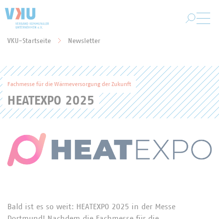
Zum Hauptinhalt springen
VKU-Startseite
Newsletter
Sie befinden sich hier:
Fachmesse für die Wärmeversorgung der Zukunft
HEATEXPO 2025
Bald ist es so weit: HEATEXPO 2025 in der Messe
Dortmund! Nachdem die Fachmesse für die