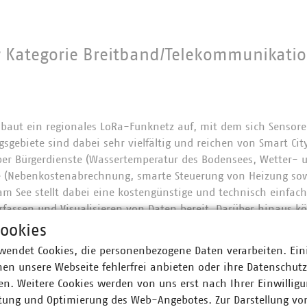
er Kategorie Breitband/Telekommunikati
baut ein regionales LoRa-Funknetz auf, mit dem sich Sensore
sgebiete sind dabei sehr vielfältig und reichen von Smart Cit
er Bürgerdienste (Wassertemperatur des Bodensees, Wetter- 
ie (Nebenkostenabrechnung, smarte Steuerung von Heizung so
 am See stellt dabei eine kostengünstige und technisch einfa
 Erfassen und Visualisieren von Daten bereit. Darüber hinaus k
rozesse automatisiert gesteuert und so Kommunen und Bürger 
ookies
gen in den genannten Bereichen werden so erzielt. Die LoRa-
wendet Cookies, die personenbezogene Daten verarbeiten. Ein
mlichen WLAN den Vorteil der höheren Reichweite und kann d
en unsere Webseite fehlerfrei anbieten oder ihre Datenschut
gerollt werden. Dabei ist die Sensorik so ausgelegt, dass sie 
n. Weitere Cookies werden von uns erst nach Ihrer Einwilligu
en kann. Durch die geringeren Kosten können auch bei begre
tung und Optimierung des Web-Angebotes. Zur Darstellung vo