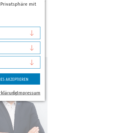
utzergruppen begrenzt
 Privatsphäre mit
 in diesem Bereich
IES AKZEPTIEREN
rklärung
Impressum