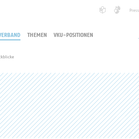
Pres
VERBAND
THEMEN
VKU-POSITIONEN
kblicke