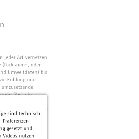
on
n jeder Art vernetzen
y (Parkraum-, oder
und Umweltdaten) bis
wie Kühlung und
ch umzusetzende
önnen über die
entlastet werden.
Technologie bietet im
ige sind technisch
amit kostengünstig
z-Präferenzen
im Batteriebetrieb
ng gesetzt und
nztem Budget mehr
n Videos nutzen