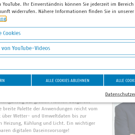
rden, sodass Innovationen nicht auf wenige Bereiche oder N
n YouTube. Ihr Einverständnis können Sie jederzeit im Bereich
 am See hat bereits mit anderen Stadtwerken Partnerschaften
kunft widerrufen. Nähere Informationen finden Sie in unserer
die entwickelten Produkte getauscht werden.
ung
.
 Cookies
okies
r Jury
g von YouTube-Videos
on YouTube-Videos
akteur Wirtschaft & Politik (Leitung), Zeitung
haft (ZfK):
s regionalen LoRa-Funknetzes schaffen die
ERN
ALLE COOKIES ABLEHNEN
ALLE COOK
Basis für eine ebenso vielfältig einsatzbare
de digitale Infrastruktur. Die Technologie hat
Datenschutze
stengünstig auf großen Flächen ausgerollt
e breite Palette der Anwendungen reicht vom
über Wetter- und Umweltdaten bis zur
 Heizung, Kühlung und Licht. Ein wichtiger
baren digitalen Daseinsvorsorge!