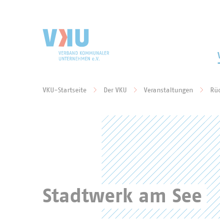
Zum Hauptinhalt springen
Zur Suche springen
VKU-Startseite
Der VKU
Veranstaltungen
Rüc
Sie befinden sich hier:
Stadtwerk am See