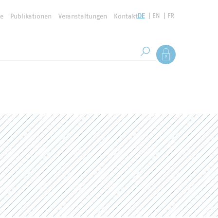
DE
EN
FR
se
Publikationen
Veranstaltungen
Kontakt
Suchbegriff
Als Mitglied anmel
Suche starten