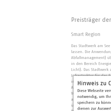
Preisträger d
Smart Region
Das Stadtwerk am See 
lassen. Die Anwendung
Abfallmanagement) üb
in den Bereich Energ
Licht). Das Stadtwerk
Infrastruktur für das
integrierte KI auch P
Hinweis zu C
Auch Energieeinsparun
Diese Webseite ver
Vergleich zum herköm
notwendig, um Ihn
auf großen Flächen aus
speichern zu könne
über viele Jahre lauf
dienen zur Auswer