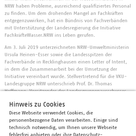
NRW haben Probleme, ausreichend qualifiziertes Personal
zu finden. Um dem drohenden Mangel an Fachkräften
entgegenzuwirken, hat ein Bündnis von Fachverbänden
mit Unterstützung der Landesregierung die Initiative
FachkräfteWasser.NRW ins Leben gerufen.
Am 3. Juli 2019 unterzeichneten NRW-Umweltministerin
Ursula Heinen-Esser sowie die Landesspitzen der
Fachverbände in Recklinghausen einen Letter of Intent,
in dem die Zusammenarbeit bei der Umsetzung der
Initiative vereinbart wurde. Stellvertretend für die VKU-
Landesgruppe NRW unterschrieb Prof. Dr. Thomas
Hoffmann, Vorsitzender des Landesgruppenausschusses
Wasser/Abwasser und Geschäftsführer der EWR GmbH.
Hinweis zu Cookies
Die branchenweite Initiative FachkräfteWasser.NRW soll
Diese Webseite verwendet Cookies, die
dazu beitragen, die Verfügbarkeit und Qualifizierung von
personenbezogene Daten verarbeiten. Einige sind
Fachpersonal in der Wasserwirtschaft vor dem
technisch notwendig, um Ihnen unsere Webseite
Hintergrund des demografischen Wandels auch langfristig
fehlerfrei anbieten oder ihre Datenschutz-