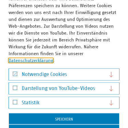
sicherzustellen. Insbesondere durch
Präferenzen speichern zu können. Weitere Cookies
öffentlichkeitswirksame Aktivitäten vor Ort in NRW soll
werden von uns erst nach Ihrer Einwilligung gesetzt
für sämtliche Berufe geworben werden, die heute und
und dienen zur Auswertung und Optimierung des
zukünftig in der Wasserwirtschaftsbranche benötigt
Web-Angebotes. Zur Darstellung von Videos nutzen
werden.
wir die Dienste von YouTube. Ihr Einverständnis
können Sie jederzeit im Bereich Privatsphäre mit
Um Vorschläge für das weitere Vorgehen und erste
Wirkung für die Zukunft widerrufen. Nähere
konkrete Maßnahmen zu erarbeiten, bilden die
Informationen finden Sie in unserer
Landesgruppen von VKU, BDEW und DVGW, die
Datenschutzerklärung
.
Landesverbände von DWA und BWK sowie die agw ein
Kernteam. Das Landesministeriums für Umwelt,
Notwendige Cookies
Landwirtschaft, Natur- und Verbraucherschutz des
Notwendige Cookies
Landes Nordrhein-Westfalen (MULNV NRW) sowie die
Darstellung von YouTube-Videos
Sozialpartner Ver.di und der Kommunale
Darstellung von YouTube-Videos
Arbeitgeberverband NRW unterstützen die Arbeit mit
Statistik
eigenen Kompetenzen und fungieren als Schnittstelle zur
Statistik
Landes- und Kommunalpolitik, der Umweltverwaltung
und den Belegschaften.
SPEICHERN