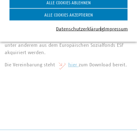
Zur Finanzierung von Maßnahmen und unterstützenden
ALLE COOKIES ABLEHNEN
externen Dienstleistungen wird die Einrichtung eines
ALLE COOKIES AKZEPTIEREN
Solidarfonds geprüft, der auf freiwilliger Basis von den
Wasserwirtschaftsunternehmen gespeist wird. Das MULNV
Datenschutzerklärung
Impressum
sagt zu, einzelne Maßnahmen möglichst
mitzufinanzieren. Außerdem sollen auch Fördermittel
unter anderem aus dem Europäischen Sozialfonds ESF
akquiriert werden.
Die Vereinbarung steht
hier
zum Download bereit.