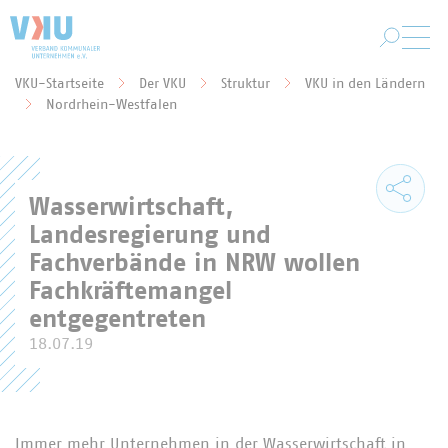
Zum Hauptinhalt springen
VKU-Startseite
Der VKU
Struktur
VKU in den Ländern
Sie befinden sich hier:
Nordrhein-Westfalen
Wasserwirtschaft,
Landesregierung und
Fachverbände in NRW wollen
Fachkräftemangel
entgegentreten
18.07.19
Immer mehr Unternehmen in der Wasserwirtschaft in