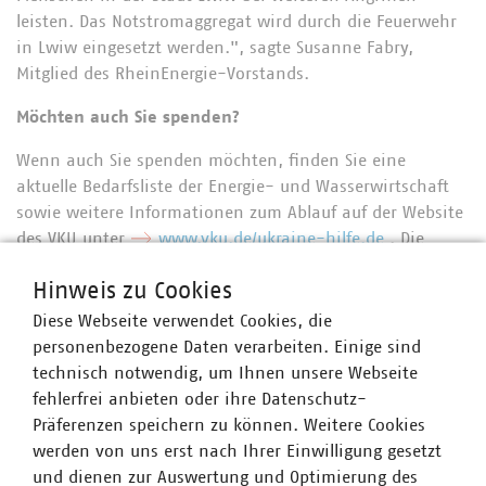
leisten. Das Notstromaggregat wird durch die Feuerwehr
in Lwiw eingesetzt werden.", sagte Susanne Fabry,
Mitglied des RheinEnergie-Vorstands.
Möchten auch Sie spenden?
Wenn auch Sie spenden möchten, finden Sie eine
aktuelle Bedarfsliste der Energie- und Wasserwirtschaft
sowie weitere Informationen zum Ablauf auf der Website
des VKU unter
www.vku.de/ukraine-hilfe.de
. Die
Spenden von deutschen Firmen werden kostenlos zu den
Hinweis zu Cookies
Zielorten in die Ukraine transportiert, der Warenwert der
Spenden ist steuerlich absetzbar.
Diese Webseite verwendet Cookies, die
personenbezogene Daten verarbeiten. Einige sind
Der Verband kommunaler Unternehmen e. V. (VKU)
technisch notwendig, um Ihnen unsere Webseite
vertritt über 1.500 Stadtwerke und
fehlerfrei anbieten oder ihre Datenschutz-
kommunalwirtschaftliche Unternehmen in den Bereichen
Präferenzen speichern zu können. Weitere Cookies
Energie, Wasser/Abwasser, Abfallwirtschaft sowie
werden von uns erst nach Ihrer Einwilligung gesetzt
Telekommunikation. In der Landesgruppe Nordrhein-
und dienen zur Auswertung und Optimierung des