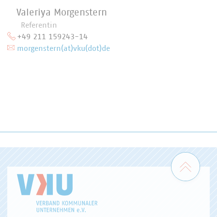
Valeriya Morgenstern
Referentin
+49 211 159243-14
morgenstern(at)vku(dot)de
Zum 