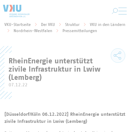
Zum Hauptinhalt springen
VKU-Startseite
Der VKU
Struktur
VKU in den Ländern
Sie befinden sich hier:
Nordrhein-Westfalen
Pressemitteilungen
RheinEnergie unterstützt
zivile Infrastruktur in Lwiw
(Lemberg)
07.12.22
[Düsseldorf/Köln 06.12.2022] RheinEnergie unterstützt
zivile Infrastruktur in Lwiw (Lemberg)