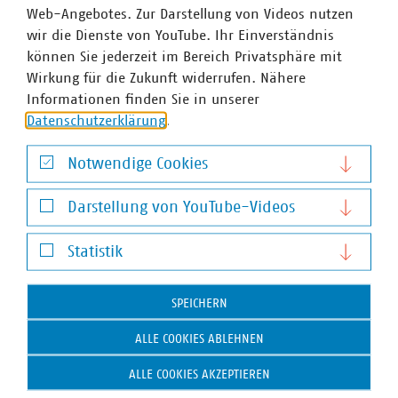
Westfalen sind 331 kommunale Unternehmen im VKU
Web-Angebotes. Zur Darstellung von Videos nutzen
organisiert. Die VKU-Mitgliedsunternehmen in
wir die Dienste von YouTube. Ihr Einverständnis
Nordrhein-Westfalen leisten jährlich Investitionen in
können Sie jederzeit im Bereich Privatsphäre mit
Höhe von über 3 Milliarden Euro, erwirtschaften einen
Wirkung für die Zukunft widerrufen. Nähere
Umsatz von fast 34 Milliarden Euro und sind wichtiger
Informationen finden Sie in unserer
Arbeitgeber für über 75.000 Beschäftigte. Wir halten
Datenschutzerklärung
.
Nordrhein-Westfalen am Laufen – klimaneutral,
leistungsstark, lebenswert. Unser Beitrag für heute und
Notwendige Cookies
morgen: #Daseinsvorsorge. Unsere Positionen zur
Notwendige Cookies
Landtagswahl:
ltw2022.vku-nrw.de
Darstellung von YouTube-Videos
Darstellung von YouTube-Videos
Statistik
Ansprechpartner
Statistik
SPEICHERN
ALLE COOKIES ABLEHNEN
ALLE COOKIES AKZEPTIEREN