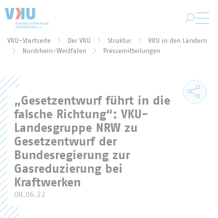
Zum Hauptinhalt springen
VKU-Startseite
Der VKU
Struktur
VKU in den Ländern
Sie befinden sich hier:
Nordrhein-Westfalen
Pressemitteilungen
„Gesetzentwurf führt in die
falsche Richtung“: VKU-
Landesgruppe NRW zu
Gesetzentwurf der
Bundesregierung zur
Gasreduzierung bei
Kraftwerken
08.06.22