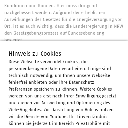
Kundinnen und Kunden. Hier muss dringend
nachgebessert werden. Aufgrund der erheblichen
Auswirkungen des Gesetzes für die Energieversorgung vor
Ort, ist es auch wichtig, dass die Landesregierung in NRW
den Gesetzgebungsprozess auf Bundesebene eng
begleitet.
Sollte der Gesetzgeber dennoch an der Pönalisierung
Hinweis zu Cookies
festhalten, muss insbesondere zwingend im Gesetz
Diese Webseite verwendet Cookies, die
definiert werden, wie die auslösende Störung oder
personenbezogene Daten verarbeiten. Einige sind
Gefährdungssituation beschaffen sein soll – etwa
technisch notwendig, um Ihnen unsere Webseite
geknüpft an die Ausrufung der Alarmstufe im Notfallplan
fehlerfrei anbieten oder ihre Datenschutz-
Gas. Darüber hinaus bedarf es einer verbindlichen
Präferenzen speichern zu können. Weitere Cookies
Entschädigungsregelung für die betroffenen Kraftwerke
werden von uns erst nach Ihrer Einwilligung gesetzt
und KWK-Anlagen. Entsprechende Hilfe für die
und dienen zur Auswertung und Optimierung des
gasgebundene Energieerzeugung sind bei eskalierenden
Web-Angebotes. Zur Darstellung von Videos nutzen
Preisen ohnehin notwendig, um Versorgungssicherheit
wir die Dienste von YouTube. Ihr Einverständnis
entlang der Lieferkette auch organisatorisch aufrecht zu
können Sie jederzeit im Bereich Privatsphäre mit
erhalten. Die energiewirtschaftlichen Verbände haben