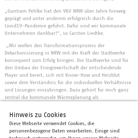
„Guntram Pehlke hat den VKU NRW über Jahre hinweg
geprägt und unter anderem erfolgreich durch die
Covid19-Pandemie geführt. Dafür sind wir kommunale
Unternehmen dankbar!“, so Carsten Liedtke.
„Wir wollen den Transformationsprozess der
Dekarbonisierung in NRW mit der Kraft der Stadtwerke
konsequent zum Erfolg bringen. Die Stadtwerke sind für
den Umbau der Energiewirtschaft der entscheidende
Player und bereit, sich mit Know-How und Herzblut
sowie dem Verständnis für die individuellen Verhältnisse
und Lösungen einzubringen. Dazu gehört für mich ganz
zentral die kommunale Wärmeplanung als
entscheidender Baustein für die Wärmewende und der
schnelle Ausbau der Erneuerbaren: Beides muss parallel
Hinweis zu Cookies
und praxistauglich angegangen werden. Wir dürfen nicht
Diese Webseite verwendet Cookies, die
noch mehr Zeit verlieren. Das kann und wird jedoch nur
personenbezogene Daten verarbeiten. Einige sind
mit Bürgerinnen und Bürgern sowie den Städten und