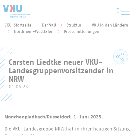
Zum Hauptinhalt springen
VKU-Startseite
Der VKU
Struktur
VKU in den Ländern
Sie befinden sich hier:
Nordrhein-Westfalen
Pressemitteilungen
Carsten Liedtke neuer VKU-
Landesgruppenvorsitzender in
NRW
01.06.23
Mönchengladbach/Düsseldorf, 1. Juni 2023.
Die VKU-Landesgruppe NRW hat in ihrer heutigen Sitzung