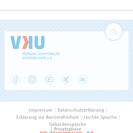
Zum 
Facebook
Instagram
YouTube
XING
LinkedIn
Impressum
Datenschutzerklärung
Erklärung zur Barrierefreiheit
Leichte Sprache
Gebärdensprache
Privatsphäre