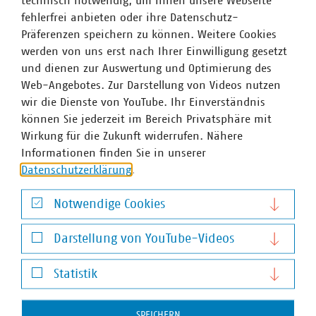
technisch notwendig, um Ihnen unsere Webseite
Gemeinden gelingen“, so Liedtke. „Hier verstehen wir
fehlerfrei anbieten oder ihre Datenschutz-
uns als Scharnier und Bindeglied. Mit über 345
Präferenzen speichern zu können. Weitere Cookies
Mitgliedsunternehmen ist der VKU NRW für die
werden von uns erst nach Ihrer Einwilligung gesetzt
nordrheinwestfälische Landesregierung konstruktiver und
und dienen zur Auswertung und Optimierung des
streitbarer Partner auf Augenhöhe. Egal ob Wind,
Web-Angebotes. Zur Darstellung von Videos nutzen
Photovoltaik, Wärme, Wasserstoff, Wasser oder Abfall und
wir die Dienste von YouTube. Ihr Einverständnis
vieles mehr - wir können Transformation für die
können Sie jederzeit im Bereich Privatsphäre mit
Menschen in unserem Land!“
Wirkung für die Zukunft widerrufen. Nähere
Informationen finden Sie in unserer
Der Verband kommunaler Unternehmen e. V. (VKU)
Datenschutzerklärung
.
vertritt über 1.500 Stadtwerke und
kommunalwirtschaftliche Unternehmen in den Bereichen
Notwendige Cookies
Energie, Wasser/Abwasser, Abfallwirtschaft sowie
Notwendige Cookies
Telekommunikation. In der Landesgruppe Nordrhein-
Darstellung von YouTube-Videos
Westfalen sind 331 kommunale Unternehmen im VKU
organisiert. Die VKU-Mitgliedsunternehmen in
Darstellung von YouTube-Videos
Statistik
Nordrhein-Westfalen leisten jährlich Investitionen in
Höhe von über 3 Milliarden Euro, erwirtschaften einen
Statistik
Umsatz von fast 34 Milliarden Euro und sind wichtiger
SPEICHERN