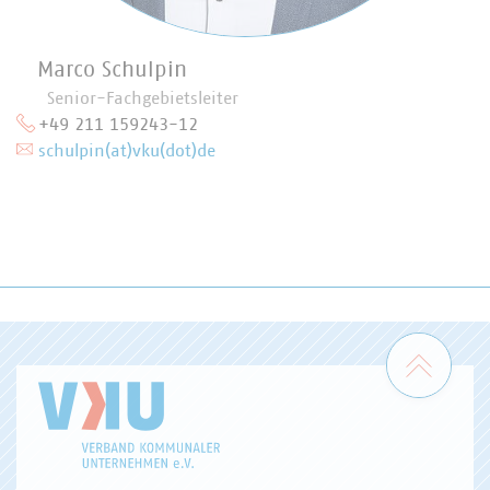
Marco Schulpin
Senior-Fachgebietsleiter
+49 211 159243-12
schulpin(at)vku(dot)de
Zum 