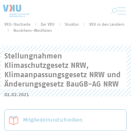
Zum Hauptinhalt springen
VKU-Startseite
Der VKU
Struktur
VKU in den Ländern
Sie befinden sich hier:
Nordrhein-Westfalen
Stellungnahmen
Klimaschutzgesetz NRW,
Klimaanpassungsgesetz NRW und
Änderungsgesetz BauGB-AG NRW
01.02.2021
Mitgliederrundschreiben