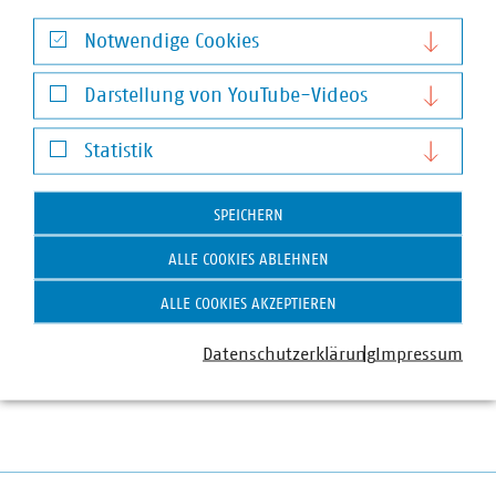
Notwendige Cookies
Notwendige Cookies
Darstellung von YouTube-Videos
Darstellung von YouTube-Videos
Statistik
Statistik
Dr. Jürgen Kruse
SPEICHERN
Stv. Geschäftsführer
+49 211 159243-13
ALLE COOKIES ABLEHNEN
kruse(at)vku(dot)de
ALLE COOKIES AKZEPTIEREN
Datenschutzerklärung
Impressum