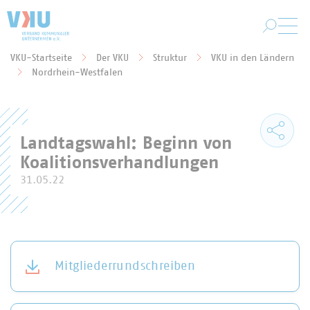
Zum Hauptinhalt springen
VKU-Startseite
Der VKU
Struktur
VKU in den Ländern
Sie befinden sich hier:
Nordrhein-Westfalen
Landtagswahl: Beginn von
Koalitionsverhandlungen
31.05.22
Mitgliederrundschreiben