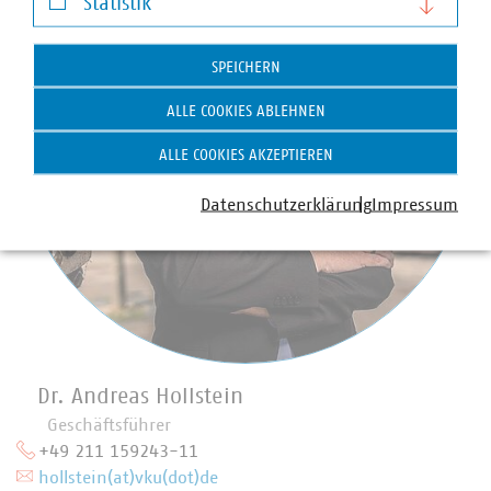
Statistik
Statistik
SPEICHERN
ALLE COOKIES ABLEHNEN
ALLE COOKIES AKZEPTIEREN
Datenschutzerklärung
Impressum
Dr. Andreas Hollstein
Geschäftsführer
+49 211 159243-11
hollstein(at)vku(dot)de