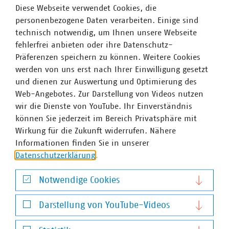
Diese Webseite verwendet Cookies, die
personenbezogene Daten verarbeiten. Einige sind
technisch notwendig, um Ihnen unsere Webseite
fehlerfrei anbieten oder ihre Datenschutz-
Präferenzen speichern zu können. Weitere Cookies
werden von uns erst nach Ihrer Einwilligung gesetzt
und dienen zur Auswertung und Optimierung des
Web-Angebotes. Zur Darstellung von Videos nutzen
wir die Dienste von YouTube. Ihr Einverständnis
können Sie jederzeit im Bereich Privatsphäre mit
Marco Schulpin
Wirkung für die Zukunft widerrufen. Nähere
Senior-Fachgebietsleiter
Informationen finden Sie in unserer
+49 211 159243-12
Datenschutzerklärung
.
schulpin(at)vku(dot)de
Notwendige Cookies
Notwendige Cookies
Darstellung von YouTube-Videos
Darstellung von YouTube-Videos