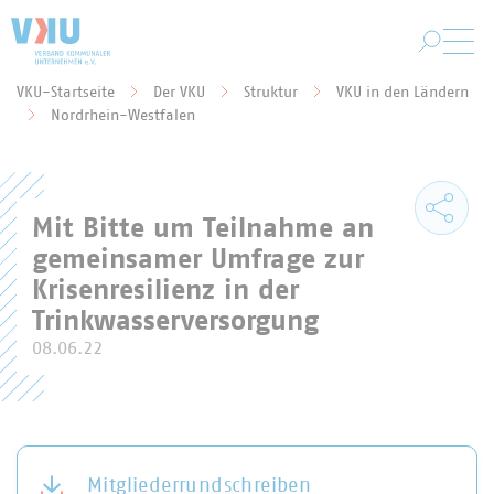
Zum Hauptinhalt springen
VKU-Startseite
Der VKU
Struktur
VKU in den Ländern
Sie befinden sich hier:
Nordrhein-Westfalen
Mit Bitte um Teilnahme an
gemeinsamer Umfrage zur
Krisenresilienz in der
Trinkwasserversorgung
08.06.22
Mitgliederrundschreiben