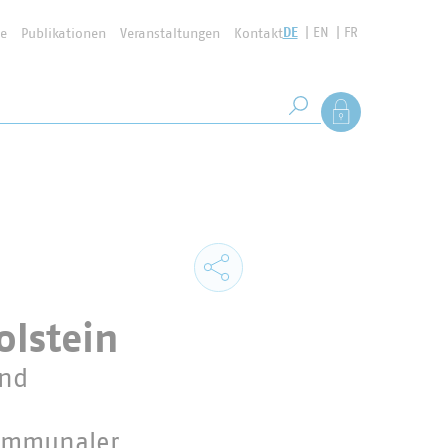
DE
EN
FR
se
Publikationen
Veranstaltungen
Kontakt
Suchbegriff
Als Mitglied anmel
Suche starten
olstein
und
kommunaler