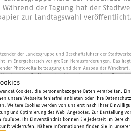
 Während der Tagung hat der Stadtwe
apier zur Landtagswahl veröffentlicht
sitzender der Landesgruppe und Geschäftsführer der Stadtwerk
eht im Energiebereich vor großen Herausforderungen. Das lie
render Photovoltaikerzeugung und dem Ausbau der Windkraft,
uktur besser in Einklang gebracht werden muss. Vor allem die
ookies
en, die „kleineren" Netze, müssen Stand halten mit dem Ausb
wendet Cookies, die personenbezogene Daten verarbeiten. Ein
en unsere Webseite fehlerfrei anbieten oder ihre Datenschut
kontinuierlichen Begleitung dieser Aufgaben plädiert die VK
n. Weitere Cookies werden von uns erst nach Ihrer Einwilligu
 bei der Bundesnetzagentur zu beenden. „Wir brauchen eine e
tung und Optimierung des Web-Angebotes. Zur Darstellung vo
im Land", so Schäffner. „Mecklenburg-Vorpommern hat es vo
n YouTube. Ihr Einverständnis können Sie jederzeit im Bereich
gangenen Jahr an den Start gebracht."
kunft widerrufen. Nähere Informationen finden Sie in unserer