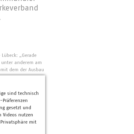
rkeverband
.
e Lübeck: „Gerade
gt unter anderem am
 mit dem der Ausbau
au der erneuerbaren
ige sind technisch
z-Präferenzen
U-Landesgruppe Nord
ng gesetzt und
igene
n Videos nutzen
rgemacht und eine
 Privatsphäre mit