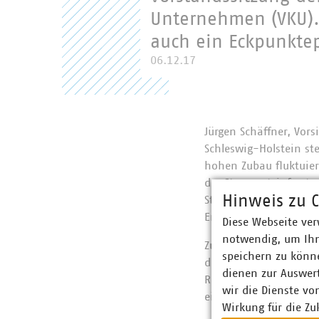
Unternehmen (VKU).
auch ein Eckpunktep
06.12.17
Jürgen Schäffner, Vor
Schleswig-Holstein st
hohen Zubau fluktuie
der Stromnetzinfrastr
Hinweis zu C
Stromverteilnetzeben
Energien.
Diese Webseite ver
notwendig, um Ihn
Zur Koordination und 
speichern zu könne
dafür, die Organleihe
dienen zur Auswer
Regulierungsbehörde 
wir die Dienste vo
eigene Behörde im ver
Wirkung für die Zu