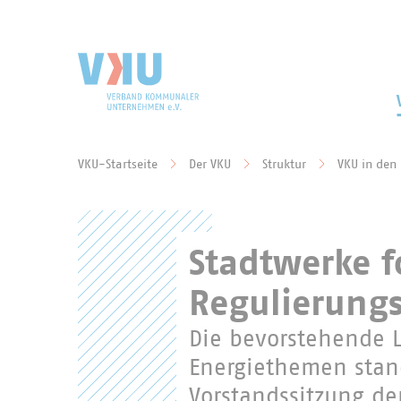
Zum Hauptinhalt springen
Zur Suche springen
VKU-Startseite
Der VKU
Struktur
VKU in den
Sie befinden sich hier:
Stadtwerke f
Regulierungs
Die bevorstehende 
Energiethemen stan
Vorstandssitzung d