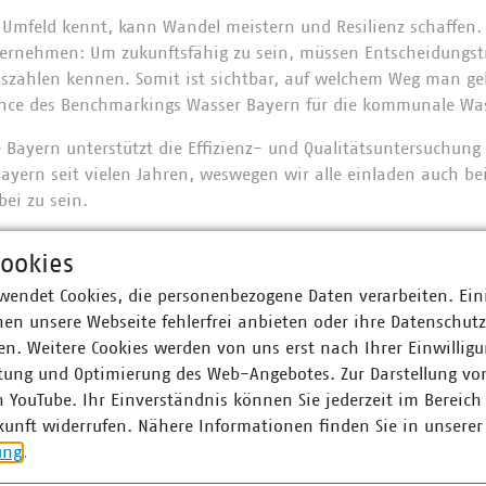
 Umfeld kennt, kann Wandel meistern und Resilienz schaffen. D
ernehmen: Um zukunftsfähig zu sein, müssen Entscheidungstr
zahlen kennen. Somit ist sichtbar, auf welchem Weg man geht
ance des Benchmarkings Wasser Bayern für die kommunale W
 Bayern unterstützt die Effizienz- und Qualitätsuntersuchun
ayern seit vielen Jahren, weswegen wir alle einladen auch bei 
bei zu sein.
rking-Projekte erfolgt ein Leistungsvergleich entlang der 
ookies
iel ist es, die individuelle Leistungsfähigkeit jedes Teilnehme
rden unter Wahrung der Anonymität und Vertraulichkeit der in
wendet Cookies, die personenbezogene Daten verarbeiten. Ein
nnzahlen der Bereiche Effizienz, Sicherheit, Qualität, Nachh
en unsere Webseite fehlerfrei anbieten oder ihre Datenschut
tet. Dieser objektive Leistungsvergleich hilft, Optimierungsp
n. Weitere Cookies werden von uns erst nach Ihrer Einwilligu
on Verbesserungsmaßnahmen, welche aus dem Kennzahlenverg
tung und Optimierung des Web-Angebotes. Zur Darstellung vo
ren, empfiehlt es sich, regelmäßig an den Benchmarking-Proj
n YouTube. Ihr Einverständnis können Sie jederzeit im Bereich
ieser unternehmensinternen Perspektive nutzen die Versorger 
kunft widerrufen. Nähere Informationen finden Sie in unserer
 Benchmarking auch für die Kommunikation gegenüber Grem
ung
.
ienen die Kennzahlenvergleiche neben der Verbesserung der 