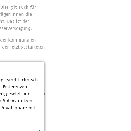
ies gilt auch für
äger:innen die
. Das ist der
asserversorgung.
g der kommunalen
der jetzt gestarteten
gesamten
rs ganzheitlich zu
dividuellen
ige sind technisch
altigkeit und
z-Präferenzen
otenziale zu ermitteln.
ng gesetzt und
leich abgeleitet
n Videos nutzen
ektrunden
 Privatsphäre mit
vielerorts die
ien und
eigenen