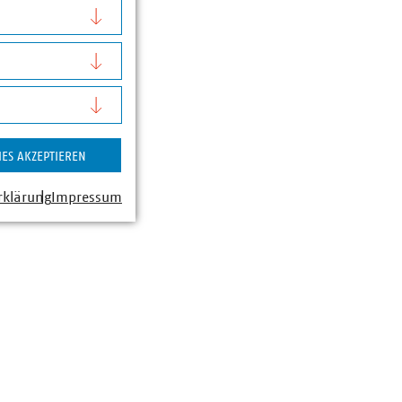
zu erhöhen.
finden Sie auf der
IES AKZEPTIEREN
rklärung
Impressum