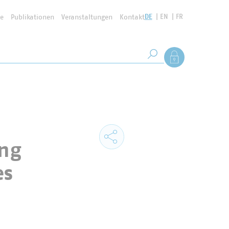
DE
EN
FR
se
Publikationen
Veranstaltungen
Kontakt
Suchbegriff
Als Mitglied anmel
Suche starten
ng
es