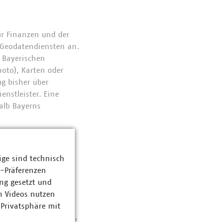
r Finanzen und der
Geodatendiensten an.
r Bayerischen
hoto), Karten oder
ug bisher über
enstleister. Eine
alb Bayerns
rgibt sich dadurch,
, die etwa als
ige sind technisch
hlende eigene
z-Präferenzen
en. Wir haben uns
ng gesetzt und
gebiet
folgende
n Videos nutzen
 Privatsphäre mit
 für Digitalisierung,