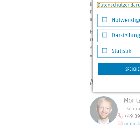
Breitband und Vermes
Datenschutzerklär
Dieses „Netzgebiet“ 
aus dem Bayerischen F
Notwendige
Notwendige Co
Eine Übersicht über 
Darstellun
relevanten Dokument
Darstellung v
abrufbar. Bitte beac
Statistik
„Flurstücks- und Eige
Statistik
SPEICH
Ansprechpart
Morit
Senio
+49 89
malusk