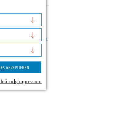
ygons zur Verfügung.
gehängte Schreiben
ails.
nsam mit weiteren,
VKU-Mitgliederbereich
e Datenpaket
IES AKZEPTIEREN
rklärung
Impressum