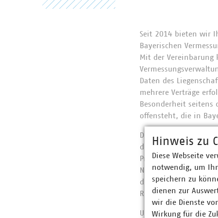
Seit 2014 bieten wir
Bayerischen Vermessu
Mit der Vereinbarung 
Vermessungsverwaltung 
Daten des Liegenschaf
mehrere Verträge erfol
Besonderheit seitens
offensteht, die in Bay
Diese Vereinbarung wi
Hinweis zu C
dass es inzwischen b
Diese Webseite ver
Projektierer/Betreibe
notwendig, um Ihn
Netzgebiet bisher vo
speichern zu könne
dafür eingesetzt, di
dienen zur Auswer
Regelung weitergeben:
wir die Dienste vo
Unternehmen als Lizen
Wirkung für die Zu