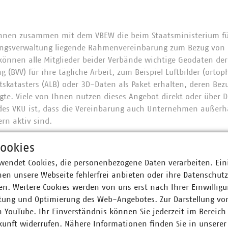
 Ihnen zusammen mit dem VBEW die beim Staatsministerium fü
ngsverwaltung liegende Rahmenvereinbarung zum Bezug von 
können alle Mitglieder beider Verbände wichtige Geodaten de
(BVV) für ihre tägliche Arbeit, zum Beispiel Luftbilder (ortop
tskatasters (ALB) oder 3D-Daten als Paket erhalten, deren Bez
gte. Viele von Ihnen nutzen dieses Angebot direkt oder über Di
 des VKU ist, dass die Vereinbarung auch Unternehmen außerh
ern aktiv sind.
rd fortlaufend weiterentwickelt. Eine notwendige Anpassung e
ookies
spw. Kooperationsgesellschaften kommunaler Unternehmen gibt
wendet Cookies, die personenbezogene Daten verarbeiten. Ein
r im Bereich Erneuerbarer Energien tätig sind und durch das fe
en unsere Webseite fehlerfrei anbieten oder ihre Datenschut
n der Nutzung dieser Rahmenvereinbarung ausgeschlossen war
n. Weitere Cookies werden von uns erst nach Ihrer Einwilligu
es zu ändern und können Ihnen nun für
EVU ohne eigenes Netz
tung und Optimierung des Web-Angebotes. Zur Darstellung vo
n YouTube. Ihr Einverständnis können Sie jederzeit im Bereich
znehmer ohne eigenes Netzgebiet stellen dem zuständigen Amt
kunft widerrufen. Nähere Informationen finden Sie in unserer