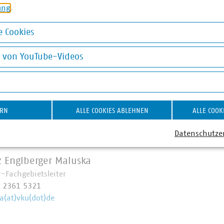
sung (ADBV) eine zusammenhängende Fläche in Form eines Pol
ung
.
muss mindestens das Gebiet einer Gemeinde umfassen. Das an
inanzministerium (Zeichen 74-VM 4322-16) formuliert die Det
 Cookies
okies
die im Rahmen der Vereinbarung beziehbaren Daten ist gemei
g von YouTube-Videos
en zum Thema Rahmenvereinbarung Geodatendienste im
on YouTube-Videos
hten Sie, dass den oben genannten Unternehmen das optional
ntümerdaten (ALKIS)“ nicht zur Verfügung steht.
ERN
ALLE COOKIES ABLEHNEN
ALLE COOK
ner
Datenschutze
z Englberger Maluska
r-Fachgebietsleiter
 2361 5321
a(at)vku(dot)de