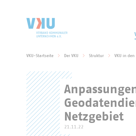
Zum Hauptinhalt springen
Zur Suche springen
VKU-Startseite
Der VKU
Struktur
VKU in den
Sie befinden sich hier:
Anpassungen
Geodatendien
Netzgebiet
21.11.22