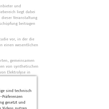
kanbieter und
ebereich liegt dabei
 dieser Veranstaltung
tschöpfung beitragen
udie vor, in der die
en einen wesentlichen
ierten, gemeinsamen
ncen von synthetischen
on Elektrolyse in
gas umgewandelt. Bei
Mieter erzeugt.
ige sind technisch
in der Elektrolyse
z-Präferenzen
 in der angrenzenden
ng gesetzt und
n Videos nutzen