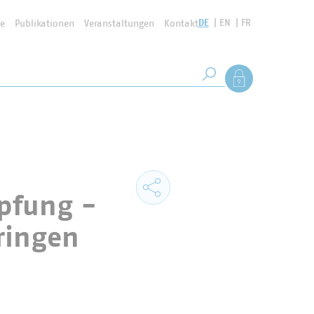
DE
EN
FR
se
Publikationen
Veranstaltungen
Kontakt
Suchbegriff
Als Mitglied anmel
Suche starten
pfung -
ringen