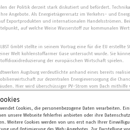
ilen der Politik derzeit stark diskutiert und befördert. Techni
ihre Angebote. Als Energieträgerersatz im Verkehrs- und Energi
auf Exportprodukten und internationalen Handelsströmen. Bei
ttelpunkt, auf welche Weise Wasserstoff zur kommunalen Wer
BST GmbH stellte in seinem Vortrag eine für die EU erstellte St
 einer Welt kohlenstoffarmer Gase untersucht wurde. Sie könn
stoffdioxidreduzierung der europäischen Wirtschaft spielen.
adtwerken Augsburg verdeutlichte anhand eines bereits realis
obilienwirtschaft zur dezentralen Energieversorgung die Cha
uden. Hier wird überschüssiger PV-Strom vom Dach mithilfe v
ließender Beisetzung von Kohlendioxid in synthetisches Erd
ookies
 eines BHKWs und Brennwert-Thermen Strom und Wärme für die 
wendet Cookies, die personenbezogene Daten verarbeiten. Ein
nd Hubner von den Wasserwerken Sonneberg in Thüringen der 
en unsere Webseite fehlerfrei anbieten oder ihre Datenschut
im Fokus. Er zeigte in seinem Vortrag die Möglichkeit diesen
n. Weitere Cookies werden von uns erst nach Ihrer Einwilligu
n. Wasserstoff ist hier Nebenprodukt.
tung und Optimierung des Web-Angebotes. Zur Darstellung vo