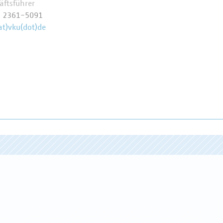
äftsführer
9 2361-5091
at)vku(dot)de