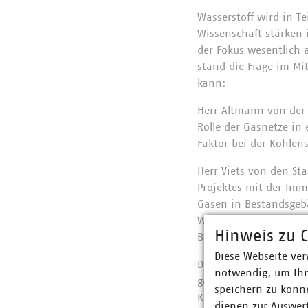
Wasserstoff wird in Te
Wissenschaft stärken 
der Fokus wesentlich 
stand die Frage im Mi
kann:
Herr Altmann von der L
Rolle der Gasnetze in
Faktor bei der Kohlen
Herr Viets von den St
Projektes mit der Imm
Gasen in Bestandsgebä
Wasserstoff und ansch
Hinweis zu C
Bedarf wird mithilfe
Diese Webseite ver
Dagegen stand bei Ber
notwendig, um Ihn
gewonnene Sauerstoff 
speichern zu könne
Kläranlage einzusetze
dienen zur Auswer