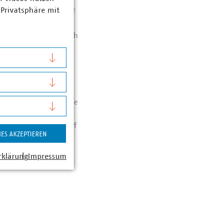
 Privatsphäre mit
em Thema Wasserstoff
 Deutlich wurde, dass
ichtigen, sondern sich
Erzeugung oder den
uerstoff- und
en eingebunden
r-to-Gas-Anlage sowie
r gut besuchte
das Thema Wasserstoff
IES AKZEPTIEREN
rklärung
Impressum