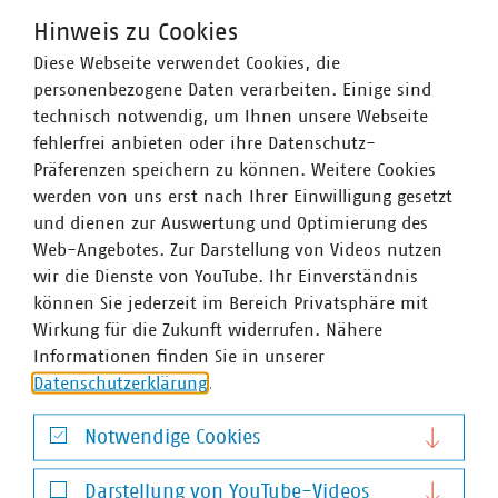
Produktion sowie Energieeffizienznetzwerke,
Hinweis zu Cookies
Gebäude als Energiesystem/Gebäudekonzept
Diese Webseite verwendet Cookies, die
vergeben.
personenbezogene Daten verarbeiten. Einige sind
technisch notwendig, um Ihnen unsere Webseite
Als Kriterien für die Preisvergabe sind in erster Linie
fehlerfrei anbieten oder ihre Datenschutz-
(technische) Neuheit und Innovationshöhe maßgebend.
Präferenzen speichern zu können. Weitere Cookies
werden von uns erst nach Ihrer Einwilligung gesetzt
Der Hauptpreis ist mit 10.000 Euro dotiert. Auf die
und dienen zur Auswertung und Optimierung des
weiteren Kategorien entfallen jeweils 4.000 Euro.
Web-Angebotes. Zur Darstellung von Videos nutzen
Sie können sich bis zum
1. April 2022 um 23:59 Uhr
wir die Dienste von YouTube. Ihr Einverständnis
unter
diesem Link
bewerben. Dort finden Sie auch
können Sie jederzeit im Bereich Privatsphäre mit
weitere Informationen zum Bayerischen Energiepreis
Wirkung für die Zukunft widerrufen. Nähere
2022.
Informationen finden Sie in unserer
Datenschutzerklärung
.
Notwendige Cookies
Ansprechpartner
Notwendige Cookies
Darstellung von YouTube-Videos