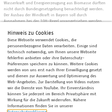
Wasserkraft und Energieerzeugung aus Biomasse dürften
nicht durch Bundesgesetzgebung benachteiligt werden.
Der Ausbau der Windkraft in Bayern soll durch
Ausnahmen bei der 10H-Regel vorangetrieben werden.
Regionale Planungsverbände sollen verpflichtet werden,
Hinweis zu Cookies
binnen zwei Jahren ausreichend Vorranggebiete für
Windkraftanlagen zu schaffen. Die Akzeptanz für
Diese Webseite verwendet Cookies, die
Freiflächen-PV und Windkraftanlagen soll durch mehr
personenbezogene Daten verarbeiten. Einige sind
Optionen zur finanziellen Beteiligung von
technisch notwendig, um Ihnen unsere Webseite
Anwohner*innen gesteigert werden. Bei der neuen
fehlerfrei anbieten oder ihre Datenschutz-
Definition von Bürgerenergiegesellschaften müssen
Präferenzen speichern zu können. Weitere Cookies
kommunale Tochtergesellschaften berücksichtigt werden.
werden von uns erst nach Ihrer Einwilligung gesetzt
Bis 2050 sollen 25% des Wärmebedarfs des
und dienen zur Auswertung und Optimierung des
Gebäudesektors aus Geothermie gedeckt werden.
Web-Angebotes. Zur Darstellung von Videos nutzen
Stromnetze müssten stark ausgebaut werden, hier
wir die Dienste von YouTube. Ihr Einverständnis
würden vor allem Vorhaben in Verantwortung des Bundes
können Sie jederzeit im Bereich Privatsphäre mit
zu langsam durchgeführt. Die Ankündigungen werden in
Wirkung für die Zukunft widerrufen. Nähere
dieser Pressemitteilung der Staatsregierung
Informationen finden Sie in unserer
zusammengefasst. Sie sind verbunden mit diversen
Datenschutzerklärung
.