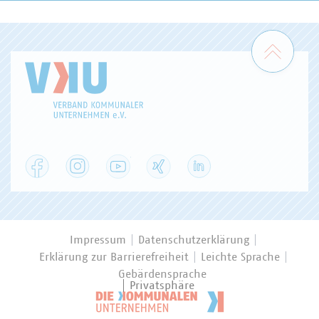
Zum 
Facebook
Instagram
YouTube
XING
LinkedIn
Impressum
Datenschutzerklärung
Erklärung zur Barrierefreiheit
Leichte Sprache
Gebärdensprache
Privatsphäre